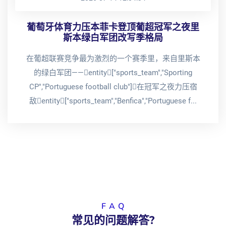
葡萄牙体育力压本菲卡登顶葡超冠军之夜里
斯本绿白军团改写季格局
在葡超联赛竞争最为激烈的一个赛季里，来自里斯本
的绿白军团——entity["sports_team","Sporting
CP","Portuguese football club"]在冠军之夜力压宿
敌entity["sports_team","Benfica","Portuguese f...
F A Q
常见的问题解答?