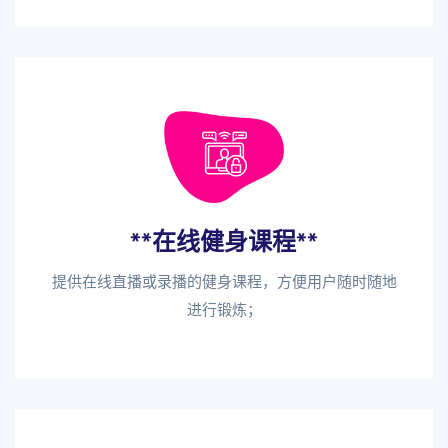
**在线健身课程**
提供在线直播或录播的健身课程，方便用户随时随地
进行锻炼；