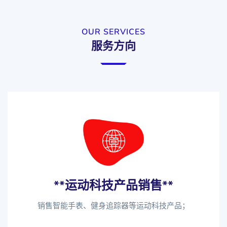
OUR SERVICES
服务方向
**运动科技产品销售**
销售智能手表、健身追踪器等运动科技产品；