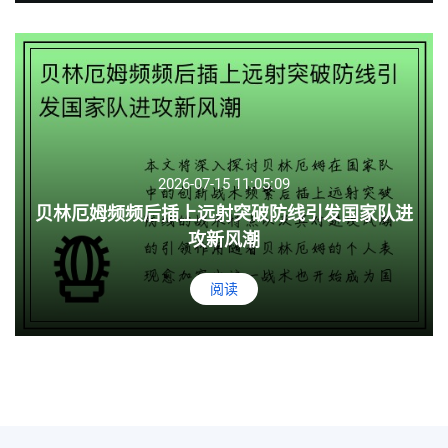
2026-07-15 11:05:09
贝林厄姆频频后插上远射突破防线引发国家队进
攻新风潮
阅读