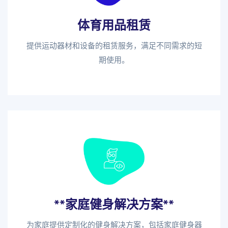
体育用品租赁
提供运动器材和设备的租赁服务，满足不同需求的短
期使用。
**家庭健身解决方案**
为家庭提供定制化的健身解决方案，包括家庭健身器