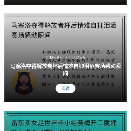
2026-07-17 11:07:56
马塞洛夺得解放者杯后情难自抑泪洒赛场感动瞬
间
阅读