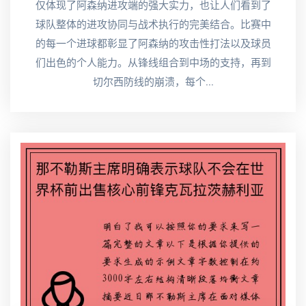
仅体现了阿森纳进攻端的强大实力，也让人们看到了
球队整体的进攻协同与战术执行的完美结合。比赛中
的每一个进球都彰显了阿森纳的攻击性打法以及球员
们出色的个人能力。从锋线组合到中场的支持，再到
切尔西防线的崩溃，每个...