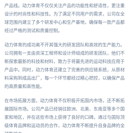
产品线。动力体育不仅仅关注产品的功能性和舒适性，更注重
设计的时尚性和科技性。为了满足不同用户的需求，公司在全
球范围内建立了多个研发中心和生产基地，确保每一款产品都
经过严格的测试和质量控制。
动力体育的成功离不开其强大的研发团队和高效的生产能力。
公司拥有一支由资深工程师和设计师组成的研发团队，他们不
断探索最新的科技和材料，致力于将最先进的运动科技应用于
产品中。同时，动力体育还建立了完善的供应链系统，从原材
料采购到成品出厂，每一个环节都经过精心把控，以确保产品
的高质量和高性能。
在市场拓展方面，动力体育不仅积极开拓国内市场，还不断拓
展国际市场。公司产品已经销往欧洲、北美、东南亚等多个国
家和地区，并在这些市场上获得了良好的口碑。通过与国际顶
级体育品牌和运动员的合作，动力体育不断提升自身品牌的全