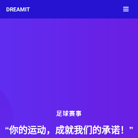
足球赛事
“你的运动，成就我们的承诺！”