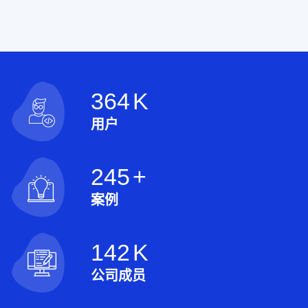
364
K
用户
245
+
案例
142
K
公司成员