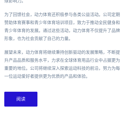
球影响力。
为了回馈社会，动力体育还积极参与各类公益活动。公司定期
赞助体育赛事和青少年体育培训项目，致力于推动全民健身和
青少年体育的发展。通过这些活动，动力体育不仅提升了品牌
形象，也为社会贡献了自己的力量。
展望未来，动力体育将继续秉持创新驱动的发展策略，不断提
升产品品质和服务水平，力求在全球体育用品行业中占据更为
重要的地位。公司将继续深入探索运动科技的前沿，努力为每
一位运动爱好者提供更为优质的产品和体验。
阅读