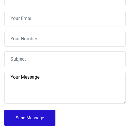
Send Message