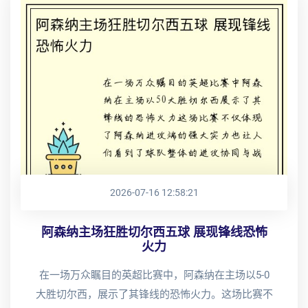
2026-07-16 12:58:21
阿森纳主场狂胜切尔西五球 展现锋线恐怖
火力
在一场万众瞩目的英超比赛中，阿森纳在主场以5-0
大胜切尔西，展示了其锋线的恐怖火力。这场比赛不