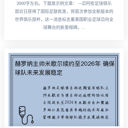
3000字左右。下面是示例文章： ---迈阿密足球俱乐
部近日获得了国际足联批准，将首次参加全新版本的
世界俱乐部杯，这一消息标志着美国职业足球迈向全
球舞台的新里程碑。...