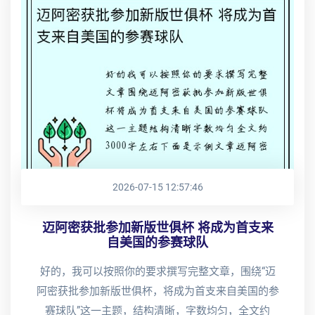
2026-07-15 12:57:46
迈阿密获批参加新版世俱杯 将成为首支来
自美国的参赛球队
好的，我可以按照你的要求撰写完整文章，围绕“迈
阿密获批参加新版世俱杯，将成为首支来自美国的参
赛球队”这一主题，结构清晰，字数均匀，全文约