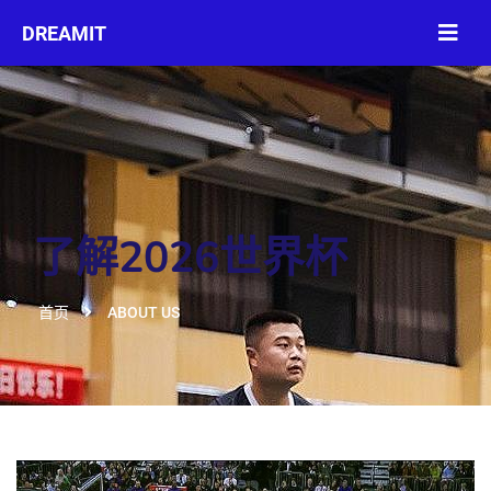
了解2026世界杯
首页
ABOUT US