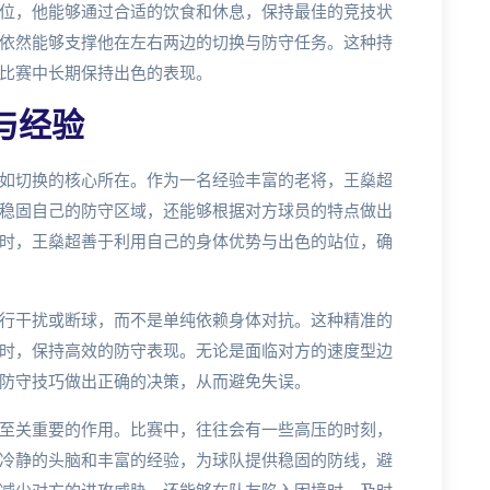
位，他能够通过合适的饮食和休息，保持最佳的竞技状
依然能够支撑他在左右两边的切换与防守任务。这种持
比赛中长期保持出色的表现。
与经验
如切换的核心所在。作为一名经验丰富的老将，王燊超
稳固自己的防守区域，还能够根据对方球员的特点做出
时，王燊超善于利用自己的身体优势与出色的站位，确
行干扰或断球，而不是单纯依赖身体对抗。这种精准的
时，保持高效的防守表现。无论是面临对方的速度型边
防守技巧做出正确的决策，从而避免失误。
至关重要的作用。比赛中，往往会有一些高压的时刻，
冷静的头脑和丰富的经验，为球队提供稳固的防线，避