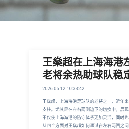
王燊超在上海海港
老将余热助球队稳
2026-05-12 10:38:42
王燊超，上海海港足球队的老将之一，近年来
支柱。尤其是在左右两侧边卫的切换中，展现
不仅使上海海港的防守体系更加灵活，同时也
从四个方面对王燊超如何通过在左右两闸之间