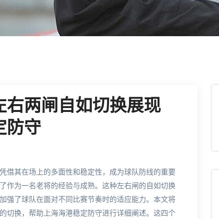
左右两闸自如切换展现
定防守
凭借其在场上的多面性和稳定性，成为球队防线的重要
了作为一名老将的经验与成熟。这种左右闸的自如切换
加强了球队在面对不同比赛节奏时的适应能力。本文将
的切换，帮助上海海港稳定防守进行详细阐述。这四个