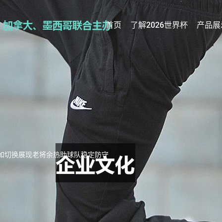
首页
了解2026世界杯
产品展
如切换展现老将余热助球队稳定防守