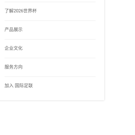
了解2026世界杯
产品展示
企业文化
服务方向
加入 国际足联