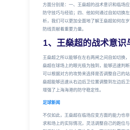
方面分别是：一、王燊超的战术意识和临场应
防守技巧与经验；四、他如何通过自如切换左
析，我们可以更加全面地了解王燊超如何在岁
防线贡献着重要力量。
1、王燊超的战术意识
王燊超之所以能够在左右两闸之间自如切换，
燊超在球场上的眼光极为独到，能够迅速判断
可以根据对方的攻势来选择是否调整自己的站
燊超能够迅速从右边后卫位置调整到左边后卫
增强了上海海港的防守稳定性。
足球新闻
不仅如此，王燊超在临场应变方面的能力也非
求和场上的实际情况，灵活调整自己的跑位与