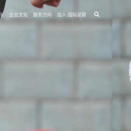
示
企业文化
服务方向
加入 国际足联