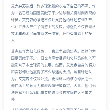
艾克森落选后，许多球迷纷纷表达了自己的不满。作
为一名已经为国足贡献了不少进球和关键时刻表现的
球员，艾克森的落选不仅让支持他的球迷感到失望，
也让许多人产生了情感上的反应。球迷们不仅仅是从
技术和战术层面看待这一决策，还带有情感上的投
入。
艾克森作为归化球员，一直是争议的焦点。虽然他为
国足贡献了不少，但也有声音批评归化球员的加入可
能影响了本土球员的发展。然而，艾克森自身的努力
和贡献却让他赢得了不少球迷的支持。这些球迷认
为，艾克森不仅是外援，更是球队的核心球员之一，
他在场上的领导力和表现值得被肯定。因此，他们无
法理解为什么如此重要的球员会被排除在大名单之
外。