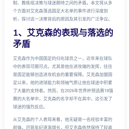
制、教练组决策与球迷期待之间的矛盾。本文将从多
个方面对艾克森落选国足大名单的事件进行深度剖
析，探讨这一决策背后的原因及其引发的广泛争议。
1、艾克森的表现与落选的
矛盾
艾克森作为中国国足的归化球员之一，近年来在球队
中的表现可圈可点。尤其是他在进攻端的发挥，往往
是国足能够创造进攻机会的重要保障。艾克森加盟国
足以来，他的进球能力和领袖气质让他在球迷中积累
了大量的支持者。然而，在2026年世界杯预选赛18强
赛的大名单中，艾克森的名字却不在其中，这引发了
球迷的强烈反应。
从艾克森的个人表现来看，他无疑是一名经验丰富的
前锋。尽管年纪逐渐增长，但艾克森依然保持了较高