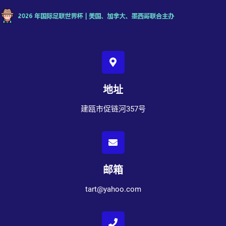
地址
建瓯市促链河357号
邮箱
tart@yahoo.com