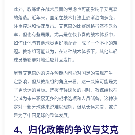
此外，教练组在战术层面的考虑也可能影响了艾克森
的落选。近年来，国足在战术打法上逐渐趋向多变，
注重控球和快速反击。艾克森的比赛风格虽然不乏效
率，但也有些局限，尤其是在快节奏的战术体系中，
如何让他与其他球员更好地配合，成了一个不小的难
题。教练组可能认为，在这种战术体系下，其他年轻
球员能够更好地适应并且发挥。
尽管艾克森的落选在短期内可能对国足的表现产生一
定影响，但从教练组的角度来看，这一决策可能是为
了更长远的目标。选拔年轻球员的同时，教练组也在
尝试为未来积累更多的战术选项和人员储备。这种决
定对于部分球迷来说难以理解，但从长远来看，或许
是为了中国足球的整体发展。
4、归化政策的争议与艾克