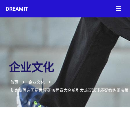
企业文化
首页
企业文化
艾克森落选国足世预赛18强赛大名单引发热议球迷质疑教练组决策