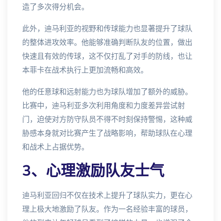
造了多次得分机会。
此外，迪马利亚的视野和传球能力也显著提升了球队
的整体进攻效率。他能够准确判断队友的位置，做出
快速且有效的传球，这不仅打乱了对手的防线，也让
本菲卡在战术执行上更加流畅和高效。
他的任意球和远射能力也为球队增加了额外的威胁。
比赛中，迪马利亚多次利用角度和力度差异尝试射
门，迫使对方防守队员不得不时刻保持警惕，这种威
胁感本身就对比赛产生了战略影响，帮助球队在心理
和战术上占据优势。
3、心理激励队友士气
迪马利亚回归不仅在技术上提升了球队实力，更在心
理上极大地激励了队友。作为一名经验丰富的球员，