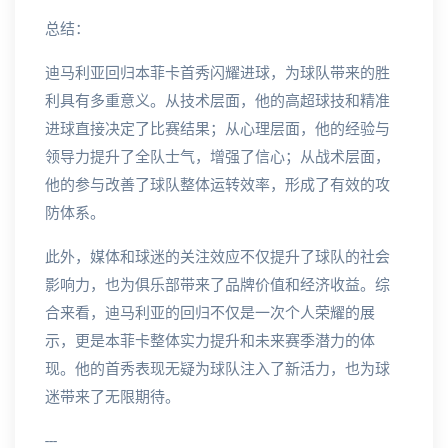
总结：
迪马利亚回归本菲卡首秀闪耀进球，为球队带来的胜
利具有多重意义。从技术层面，他的高超球技和精准
进球直接决定了比赛结果；从心理层面，他的经验与
领导力提升了全队士气，增强了信心；从战术层面，
他的参与改善了球队整体运转效率，形成了有效的攻
防体系。
此外，媒体和球迷的关注效应不仅提升了球队的社会
影响力，也为俱乐部带来了品牌价值和经济收益。综
合来看，迪马利亚的回归不仅是一次个人荣耀的展
示，更是本菲卡整体实力提升和未来赛季潜力的体
现。他的首秀表现无疑为球队注入了新活力，也为球
迷带来了无限期待。
---