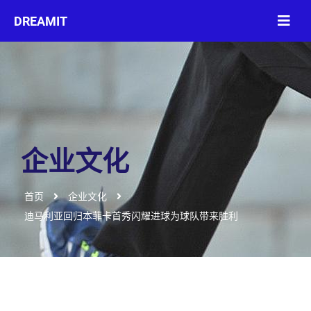
企业文化
首页
企业文化
迪马利亚回归本菲卡首秀闪耀进球为球队带来胜利