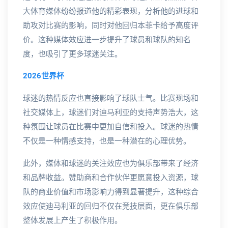
大体育媒体纷纷报道他的精彩表现，分析他的进球和
助攻对比赛的影响，同时对他回归本菲卡给予高度评
价。这种媒体效应进一步提升了球员和球队的知名
度，也吸引了更多球迷关注。
2026世界杯
球迷的热情反应也直接影响了球队士气。比赛现场和
社交媒体上，球迷们对迪马利亚的支持声势浩大，这
种氛围让球员在比赛中更加自信和投入。球迷的热情
不仅是一种情感支持，也是一种潜在的心理优势。
此外，媒体和球迷的关注效应也为俱乐部带来了经济
和品牌收益。赞助商和合作伙伴更愿意投入资源，球
队的商业价值和市场影响力得到显著提升，这种综合
效应使迪马利亚的回归不仅在竞技层面，更在俱乐部
整体发展上产生了积极作用。