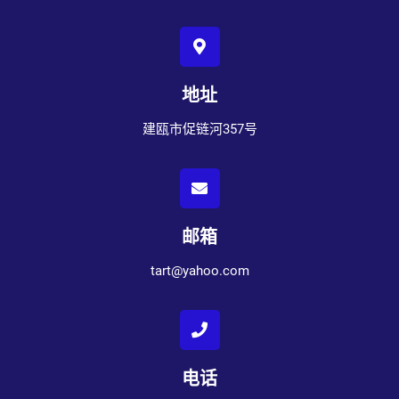
地址
建瓯市促链河357号
邮箱
tart@yahoo.com
电话