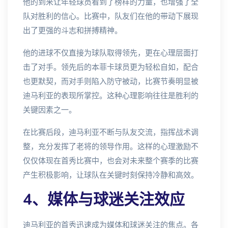
他的到来让年轻球员看到了榜样的力量，也增强了全
队对胜利的信心。比赛中，队友们在他的带动下展现
出了更强的斗志和拼搏精神。
他的进球不仅直接为球队取得领先，更在心理层面打
击了对手。领先后的本菲卡球员更为轻松自如，配合
也更默契，而对手则陷入防守被动，比赛节奏明显被
迪马利亚的表现所掌控。这种心理影响往往是胜利的
关键因素之一。
在比赛后段，迪马利亚不断与队友交流，指挥战术调
整，充分发挥了老将的领导作用。这样的心理激励不
仅仅体现在首秀比赛中，也会对未来整个赛季的比赛
产生积极影响，让球队在关键时刻保持冷静和高效。
4、媒体与球迷关注效应
迪马利亚的首秀迅速成为媒体和球迷关注的焦点。各