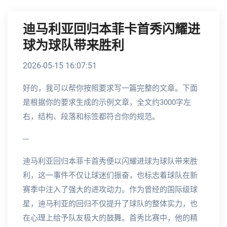
迪马利亚回归本菲卡首秀闪耀进
球为球队带来胜利
2026-05-15 16:07:51
好的，我可以帮你按照要求写一篇完整的文章。下面
是根据你的要求生成的示例文章，全文约3000字左
右，结构、段落和标签都符合你的规范。
---
迪马利亚回归本菲卡首秀便以闪耀进球为球队带来胜
利，这一事件不仅让球迷们振奋，也标志着球队在新
赛季中注入了强大的进攻动力。作为曾经的国际级球
星，迪马利亚的回归不仅提升了球队的整体实力，也
在心理上给予队友极大的鼓舞。首秀比赛中，他的精