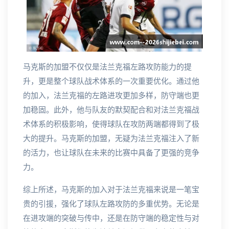
马克斯的加盟不仅仅是法兰克福左路攻防能力的提
升，更是整个球队战术体系的一次重要优化。通过他
的加入，法兰克福的左路进攻更加多样，防守端也更
加稳固。此外，他与队友的默契配合和对法兰克福战
术体系的积极影响，使得球队在攻防两端都得到了极
大的提升。马克斯的加盟，无疑为法兰克福注入了新
的活力，也让球队在未来的比赛中具备了更强的竞争
力。
综上所述，马克斯的加入对于法兰克福来说是一笔宝
贵的引援，强化了球队左路攻防的多重优势。无论是
在进攻端的突破与传中，还是在防守端的稳定性与对