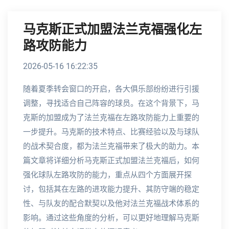
马克斯正式加盟法兰克福强化左
路攻防能力
2026-05-16 16:22:35
随着夏季转会窗口的开启，各大俱乐部纷纷进行引援
调整，寻找适合自己阵容的球员。在这个背景下，马
克斯的加盟成为了法兰克福在左路攻防能力上重要的
一步提升。马克斯的技术特点、比赛经验以及与球队
的战术契合度，都为法兰克福带来了极大的助力。本
篇文章将详细分析马克斯正式加盟法兰克福后，如何
强化球队左路攻防的能力，重点从四个方面展开探
讨，包括其在左路的进攻能力提升、其防守端的稳定
性、与队友的配合默契以及他对法兰克福战术体系的
影响。通过这些角度的分析，可以更好地理解马克斯