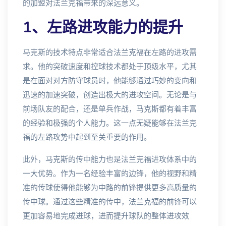
的加盟对法兰克福带来的深远意义。
1、左路进攻能力的提升
马克斯的技术特点非常适合法兰克福在左路的进攻需
求。他的突破速度和控球技术都处于顶级水平，尤其
是在面对对方防守球员时，他能够通过巧妙的变向和
迅速的加速突破，创造出极大的进攻空间。无论是与
前场队友的配合，还是单兵作战，马克斯都有着丰富
的经验和极强的个人能力。这一点无疑能够在法兰克
福的左路攻势中起到至关重要的作用。
此外，马克斯的传中能力也是法兰克福进攻体系中的
一大优势。作为一名经验丰富的边锋，他的视野和精
准的传球使得他能够为中路的前锋提供更多高质量的
传中球。通过这些精准的传中，法兰克福的前锋可以
更加容易地完成进球，进而提升球队的整体进攻效