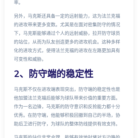
率。
另外，马克斯还具备一定的远射能力，这为法兰克福
的进攻带来更多变数。尤其是在面对密集防守的情况
下，马克斯能够通过个人的远射威胁，拉开防守球员
的站位，从而为队友创造更多的进攻机会。这种多样
化的进攻方式，使得法兰克福的进攻在左路更加具有
可变性和威胁。
2、防守端的稳定性
马克斯不仅在进攻端表现突出，防守端的稳定性也是
他加盟法兰克福后能够为球队带来价值的重要方面。
作为一名边锋，马克斯的防守意识和反抢能力都十分
优秀。在防守端，他能够积极回撤到自己的半场，协
助后卫进行防守，为球队的整体防线提供有效支持。
马克斯的站位非常合理，能够有效地封堵对方边路的