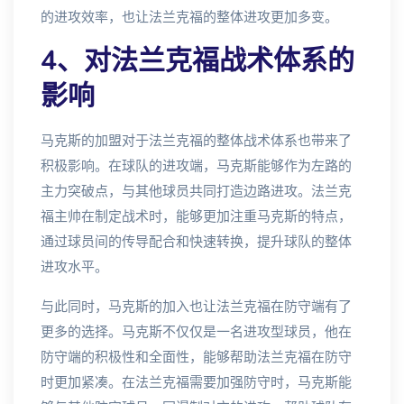
的进攻效率，也让法兰克福的整体进攻更加多变。
4、对法兰克福战术体系的
影响
马克斯的加盟对于法兰克福的整体战术体系也带来了
积极影响。在球队的进攻端，马克斯能够作为左路的
主力突破点，与其他球员共同打造边路进攻。法兰克
福主帅在制定战术时，能够更加注重马克斯的特点，
通过球员间的传导配合和快速转换，提升球队的整体
进攻水平。
与此同时，马克斯的加入也让法兰克福在防守端有了
更多的选择。马克斯不仅仅是一名进攻型球员，他在
防守端的积极性和全面性，能够帮助法兰克福在防守
时更加紧凑。在法兰克福需要加强防守时，马克斯能