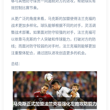
够与其他防守球员一同遏制对方的进攻，帮助球队有
效控制比赛节奏。
从更广泛的角度来看，马克斯的加盟使得法兰克福的
战术更加多样化。球队能够根据不同的对手，灵活调
整战术部署。如果面对防守较强的对手，法兰克福可
以依靠马克斯的个人突破和传球能力，打破对方的防
线；而面对防守较弱的对手时，法兰克福则能够更加
注重整体配合，通过团队进攻创造更多的机会。
总结：