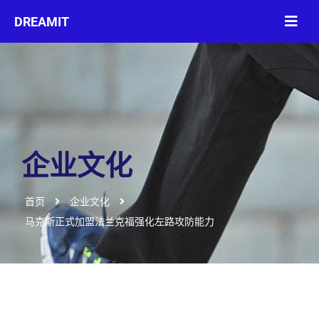
企业文化
首页
企业文化
马克斯正式加盟法兰克福强化左路攻防能力