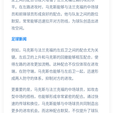
友之间的配合也极大增强了法兰克福左路的攻防水
平。在左路进攻时，马克斯能够与法兰克福的中场球
员和前锋球员形成良好的配合。他与队友之间的跑位
默契，常常能够迅速拉开对方防线，为球队创造出进
攻空间。
足球新闻
例如，马克斯与法兰克福的左后卫之间的配合尤为关
键。左后卫的上升和马克斯的回撤能够相互配合，使
得左路的进攻更加流畅。这种配合不仅仅体现在进攻
端，在防守端，马克斯也能够与左后卫一起，迅速形
成两人防守的体系，抑制对方的进攻。
更重要的是，马克斯与法兰克福的中场球员，如攻击
型中场的搭档，也能够形成非常紧密的配合。通过快
速的传球和换位，马克斯能够与中场球员共同制造出
更多的进攻机会。而这种配合默契，不仅提升了球队