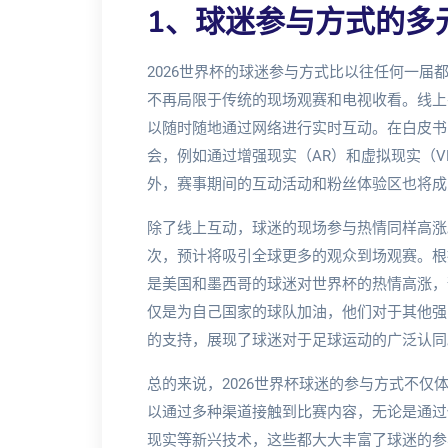
1、球迷参与方式的多
2026世界杯的球迷参与方式比以往任何一
不再局限于传统的现场观赛和电视收看。线上
以随时随地通过网络进行实时互动。在白皮书
会，例如通过增强现实（AR）和虚拟现实（
外，赛事期间的互动活动和粉丝体验区也将成
除了线上互动，球迷的现场参与热情同样高涨
次，预计将吸引全球更多的观众到场观赛。根
是美国和墨西哥的球迷对世界杯的热情高涨，
仅是为自己国家的球队加油，他们对于其他强
的支持，展现了球迷对于足球运动的广泛认同
总的来说，2026世界杯球迷的参与方式不
以通过多种渠道接触到比赛内容，无论是通过
现实等新兴技术，这些都大大丰富了球迷的参