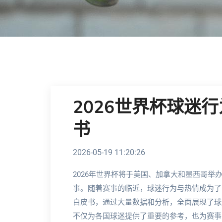
2026世界杯球迷
书
2026-05-19 11:20:26
2026年世界杯将于美国、加拿大和墨西哥
事。随着赛事的临近，球迷行为与热情成为了
白皮书，通过大量数据和分析，全面展现了球
不仅为各国球迷提供了重要的参考，也为赛事