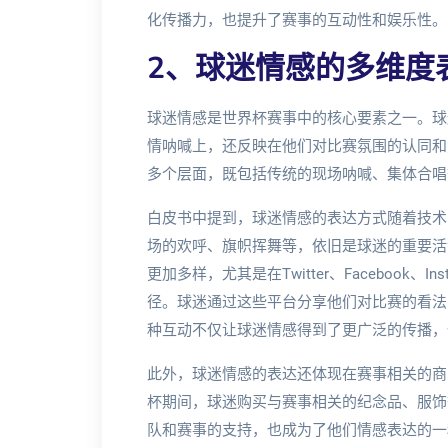
化传播力，也提升了赛事的互动性和娱乐性。
2、球迷情感的多维度
球迷情感是世界杯赛事中的核心要素之一。球
情呐喊上，还反映在他们对比赛氛围的认同和
多个层面，既包括传统的现场呐喊、集体合唱
白皮书中提到，球迷情感的表达方式随着技术
场的欢呼、旗帜挥舞等，依旧是球迷的重要活
更加多样，尤其是在Twitter、Facebook
径。球迷通过这些平台分享他们对比赛的看法
种互动不仅让球迷情感得到了更广泛的传播，
此外，球迷情感的表达还体现在赛事相关的商
杯期间，球迷购买与赛事相关的纪念品、服饰
队和赛事的支持，也成为了他们情感表达的一