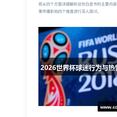
将从四个方面详细解析这份白皮书的主要内容
事传播影响四个维度进行深入探讨。