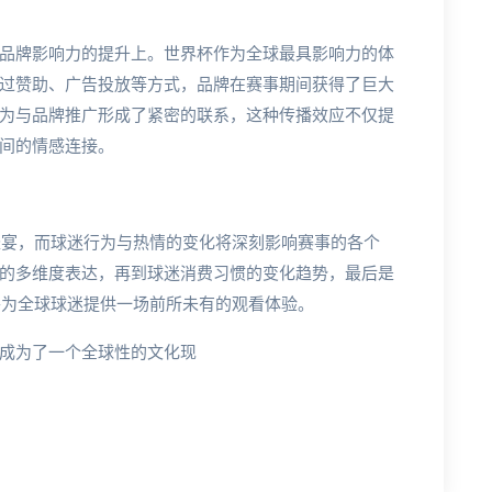
品牌影响力的提升上。世界杯作为全球最具影响力的体
过赞助、广告投放等方式，品牌在赛事期间获得了巨大
为与品牌推广形成了紧密的联系，这种传播效应不仅提
间的情感连接。
育盛宴，而球迷行为与热情的变化将深刻影响赛事的各个
的多维度表达，再到球迷消费习惯的变化趋势，最后是
将为全球球迷提供一场前所未有的观看体验。
成为了一个全球性的文化现