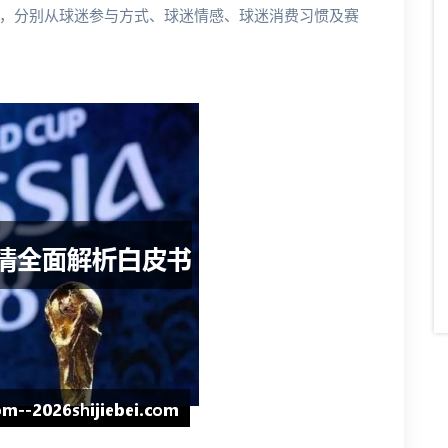
，分别从球迷参与方式、球迷情感、球迷消费习惯及赛