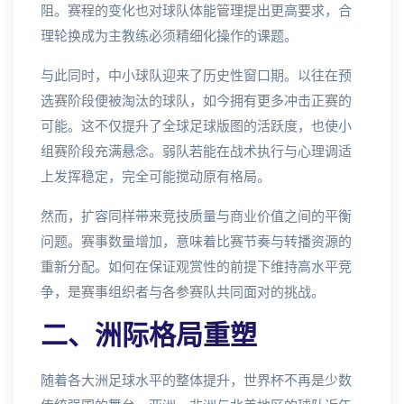
阻。赛程的变化也对球队体能管理提出更高要求，合
理轮换成为主教练必须精细化操作的课题。
与此同时，中小球队迎来了历史性窗口期。以往在预
选赛阶段便被淘汰的球队，如今拥有更多冲击正赛的
可能。这不仅提升了全球足球版图的活跃度，也使小
组赛阶段充满悬念。弱队若能在战术执行与心理调适
上发挥稳定，完全可能搅动原有格局。
然而，扩容同样带来竞技质量与商业价值之间的平衡
问题。赛事数量增加，意味着比赛节奏与转播资源的
重新分配。如何在保证观赏性的前提下维持高水平竞
争，是赛事组织者与各参赛队共同面对的挑战。
二、洲际格局重塑
随着各大洲足球水平的整体提升，世界杯不再是少数