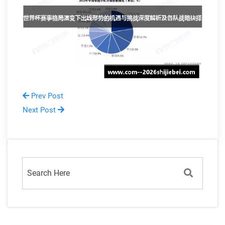
Prev Post
Next Post