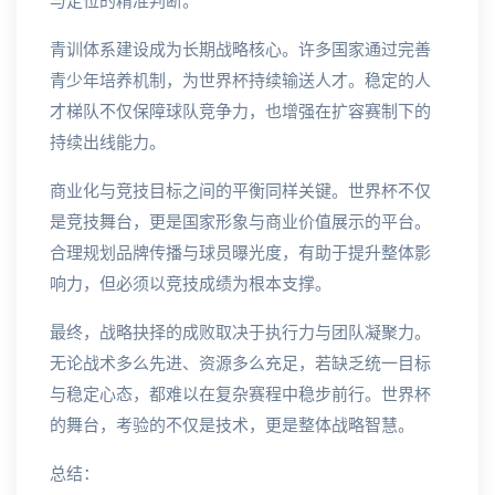
与定位的精准判断。
青训体系建设成为长期战略核心。许多国家通过完善
青少年培养机制，为世界杯持续输送人才。稳定的人
才梯队不仅保障球队竞争力，也增强在扩容赛制下的
持续出线能力。
商业化与竞技目标之间的平衡同样关键。世界杯不仅
是竞技舞台，更是国家形象与商业价值展示的平台。
合理规划品牌传播与球员曝光度，有助于提升整体影
响力，但必须以竞技成绩为根本支撑。
最终，战略抉择的成败取决于执行力与团队凝聚力。
无论战术多么先进、资源多么充足，若缺乏统一目标
与稳定心态，都难以在复杂赛程中稳步前行。世界杯
的舞台，考验的不仅是技术，更是整体战略智慧。
总结：