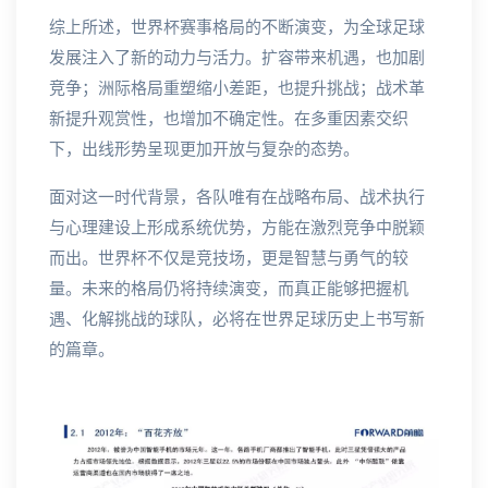
综上所述，世界杯赛事格局的不断演变，为全球足球
发展注入了新的动力与活力。扩容带来机遇，也加剧
竞争；洲际格局重塑缩小差距，也提升挑战；战术革
新提升观赏性，也增加不确定性。在多重因素交织
下，出线形势呈现更加开放与复杂的态势。
面对这一时代背景，各队唯有在战略布局、战术执行
与心理建设上形成系统优势，方能在激烈竞争中脱颖
而出。世界杯不仅是竞技场，更是智慧与勇气的较
量。未来的格局仍将持续演变，而真正能够把握机
遇、化解挑战的球队，必将在世界足球历史上书写新
的篇章。