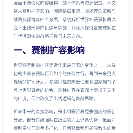
层面不断优化阵容结构、战术体系与资源配置。本文
将从赛制扩容影响、洲际格局重塑、战术理念革新与
战略抉择博弈四个方面，系统解析世界杯赛事格局演
变下出线形势的机遇与挑战，并深入探讨各支球队在
时代浪潮中的战略选择与未来方向。
一、赛制扩容影响
世界杯赛制的扩容是近年来最显著的变化之一。从最
初的少量参赛队伍到如今的多队并行，再到未来更大
规模的扩军计划，参赛门槛的降低使更多国家拥有了
登上世界舞台的机会。这种扩容在表面上增加了竞争
的广度，但也改变了出线逻辑与备战思路。
扩容带来的直接影响，是小组赛阶段竞争强度的重新
分配。部分传统强队在纸面实力上仍具优势，但面对
赛制变化与对手多样化，任何轻敌都可能导致出线受