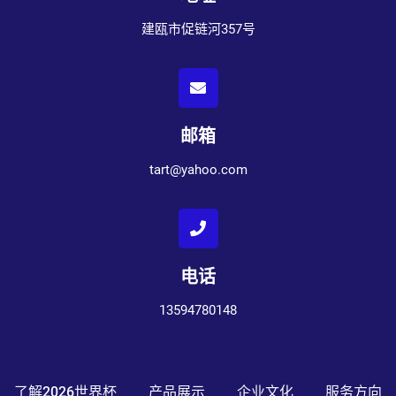
建瓯市促链河357号
邮箱
tart@yahoo.com
电话
13594780148
了解2026世界杯
产品展示
企业文化
服务方向