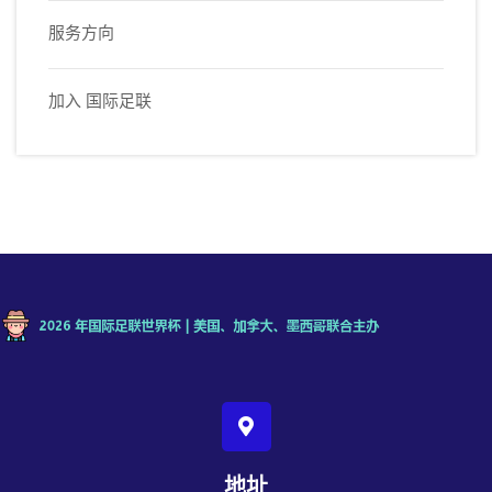
服务方向
加入 国际足联
地址