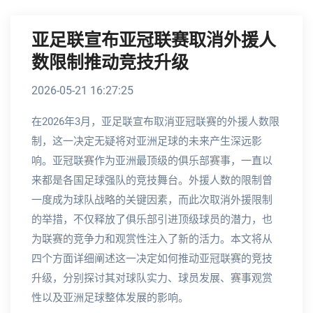
亚足联宣布亚冠联赛取消外援人
数限制推动竞技升级
2026-05-21 16:27:25
在2026年3月，亚足联宣布取消亚冠联赛的外援人数限
制，这一决定无疑将对亚洲足球的未来产生深远影
响。亚冠联赛作为亚洲最顶级的俱乐部赛事，一直以
来都是各国足球强队的竞技舞台。外援人数的限制曾
一度成为球队战略的关键因素，而此次取消外援限制
的举措，不仅释放了俱乐部引进顶级球员的潜力，也
为联赛的竞争力和观赏性注入了新的活力。本文将从
四个方面详细阐述这一决定如何推动亚冠联赛的竞技
升级，分别探讨其对球队实力、球员发展、赛事观赏
性以及亚洲足球整体发展的影响。