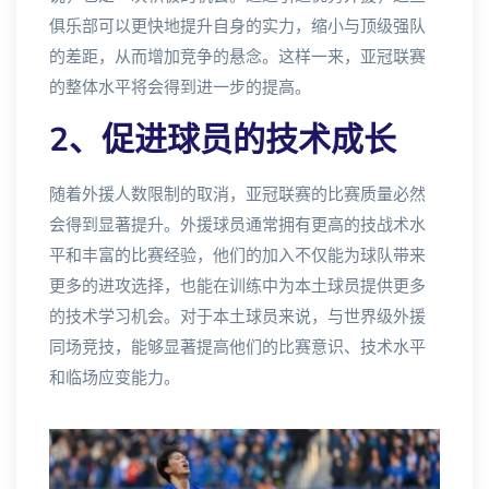
俱乐部可以更快地提升自身的实力，缩小与顶级强队
的差距，从而增加竞争的悬念。这样一来，亚冠联赛
的整体水平将会得到进一步的提高。
2、促进球员的技术成长
随着外援人数限制的取消，亚冠联赛的比赛质量必然
会得到显著提升。外援球员通常拥有更高的技战术水
平和丰富的比赛经验，他们的加入不仅能为球队带来
更多的进攻选择，也能在训练中为本土球员提供更多
的技术学习机会。对于本土球员来说，与世界级外援
同场竞技，能够显著提高他们的比赛意识、技术水平
和临场应变能力。