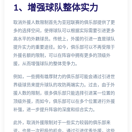
1、增强球队整体实力
取消外援人数限制首先为亚冠联赛的俱乐部提供了更
多的选择空间，使得球队可以根据实际需要引进更多
高水平的外籍球员。传统上，外援的引进一直是球队
提升实力的重要途径。如今，俱乐部可以不再受限于
外援名额的限制，可以在阵容中拥有更多的顶级外
援，从而增强球队的整体竞争力。
例如，一些拥有雄厚财力的俱乐部可能会通过引进世
界级球员来提升球队的攻防两端实力。过去，由于外
援人数的限制，很多俱乐部只能选择引进某一位置的
顶级外援，而如今，俱乐部可以在多个位置进行外援
补强，进一步提升阵容的深度和综合实力。
此外，取消外援限制对于一些实力较弱的俱乐部来
说，也是一次积极的机会。通过引进优秀外援，这些