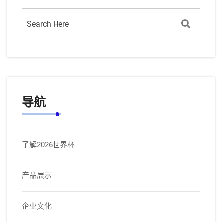
导航
了解2026世界杯
产品展示
企业文化