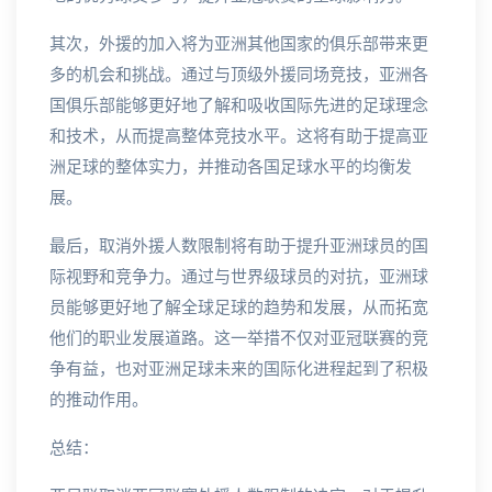
其次，外援的加入将为亚洲其他国家的俱乐部带来更
多的机会和挑战。通过与顶级外援同场竞技，亚洲各
国俱乐部能够更好地了解和吸收国际先进的足球理念
和技术，从而提高整体竞技水平。这将有助于提高亚
洲足球的整体实力，并推动各国足球水平的均衡发
展。
最后，取消外援人数限制将有助于提升亚洲球员的国
际视野和竞争力。通过与世界级球员的对抗，亚洲球
员能够更好地了解全球足球的趋势和发展，从而拓宽
他们的职业发展道路。这一举措不仅对亚冠联赛的竞
争有益，也对亚洲足球未来的国际化进程起到了积极
的推动作用。
总结：