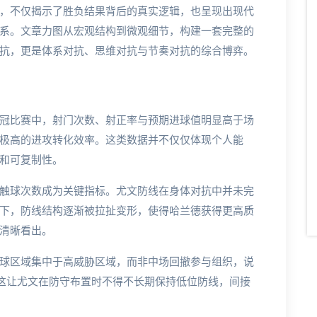
，不仅揭示了胜负结果背后的真实逻辑，也呈现出现代
系。文章力图从宏观结构到微观细节，构建一套完整的
抗，更是体系对抗、思维对抗与节奏对抗的综合博弈。
冠比赛中，射门次数、射正率与预期进球值明显高于场
极高的进攻转化效率。这类数据并不仅仅体现个人能
和可复制性。
触球次数成为关键指标。尤文防线在身体对抗中并未完
下，防线结构逐渐被拉扯变形，使得哈兰德获得更高质
清晰看出。
球区域集中于高威胁区域，而非中场回撤参与组织，说
。这让尤文在防守布置时不得不长期保持低位防线，间接