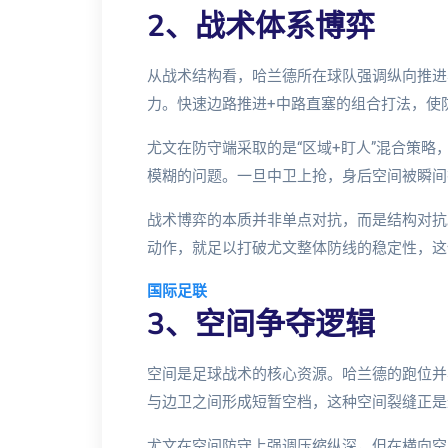
2、战术体系博弈
从战术结构看，哈兰德所在球队强调纵向推进
力。快速边路推进+中路直塞的组合打法，使
尤文在防守端采取的是“区域+盯人”混合策
模糊的问题。一旦中卫上抢，身后空间被瞬间
战术博弈的本质并非单点对抗，而是结构对抗
动作，就足以打破尤文整体防线的稳定性，这
国际足联
3、空间争夺逻辑
空间是足球战术的核心资源。哈兰德的跑位并
与边卫之间形成短暂空档，这种空间裂缝正是
尤文在空间防守上强调压缩纵深，但在横向空