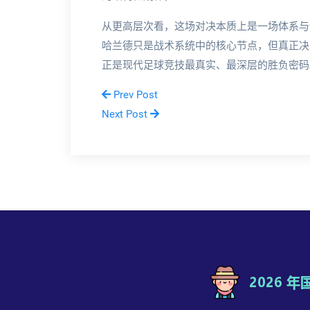
从更高层次看，这场对决本质上是一场体系与
哈兰德只是战术系统中的核心节点，但真正决
正是现代足球竞技最真实、最深层的胜负密码
Prev Post
Next Post