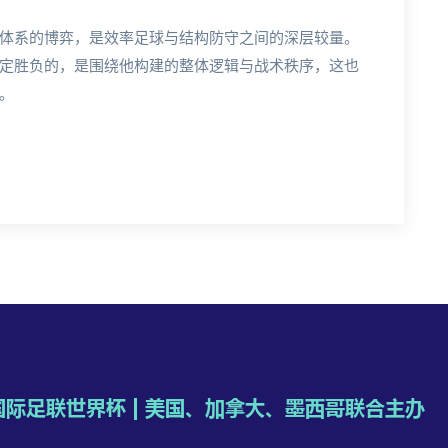
体系的博弈，是效率足球与结构防守之间的深层较量。
定胜负的，是围绕他构建的整体逻辑与战术秩序，这也
。