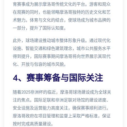
育赛事成为展示摩洛哥传统文化的平台。游客和观众
在观赛的同时，也能领略摩洛哥独特的历史文化和艺
术魅力。体育与文化的结合，使球场成为城市品牌的
一部分，提升了国际认知度。
此外，球场建设推动城市整体形象升级。通过现代化
设施、智能交通和绿色建筑理念，城市公共服务水平
得到提升，国际赛事期间摩洛哥将向世界展示其现代
化、开放与包容的城市风貌。
4、赛事筹备与国际关注
随着2025非洲杯的临近，摩洛哥球场建设成为全球关
注的焦点。国际足联和非洲足联对场馆的建设进度、
安全设施及运营能力高度关注，确保赛事顺利进行。
摩洛哥政府在项目管理和监督上采取严格标准，保证
按时完成高质量建设。