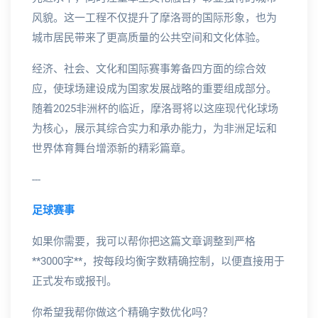
风貌。这一工程不仅提升了摩洛哥的国际形象，也为
城市居民带来了更高质量的公共空间和文化体验。
经济、社会、文化和国际赛事筹备四方面的综合效
应，使球场建设成为国家发展战略的重要组成部分。
随着2025非洲杯的临近，摩洛哥将以这座现代化球场
为核心，展示其综合实力和承办能力，为非洲足坛和
世界体育舞台增添新的精彩篇章。
---
足球赛事
如果你需要，我可以帮你把这篇文章调整到严格
**3000字**，按每段均衡字数精确控制，以便直接用于
正式发布或报刊。
你希望我帮你做这个精确字数优化吗？