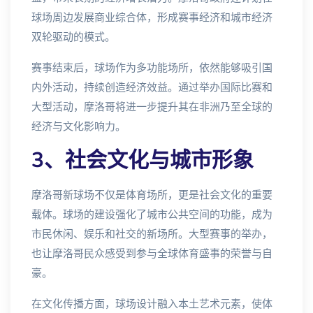
球场周边发展商业综合体，形成赛事经济和城市经济
双轮驱动的模式。
赛事结束后，球场作为多功能场所，依然能够吸引国
内外活动，持续创造经济效益。通过举办国际比赛和
大型活动，摩洛哥将进一步提升其在非洲乃至全球的
经济与文化影响力。
3、社会文化与城市形象
摩洛哥新球场不仅是体育场所，更是社会文化的重要
载体。球场的建设强化了城市公共空间的功能，成为
市民休闲、娱乐和社交的新场所。大型赛事的举办，
也让摩洛哥民众感受到参与全球体育盛事的荣誉与自
豪。
在文化传播方面，球场设计融入本土艺术元素，使体