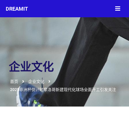
企业文化
首页
企业文化
2025非洲杯倒计时摩洛哥新建现代化球场全面开工引发关注