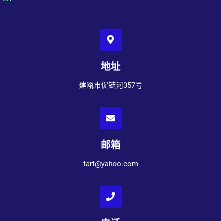
地址
建瓯市促链河357号
邮箱
tart@yahoo.com