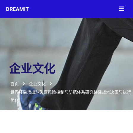
企业文化
首页
企业文化
世界杯后场出球失误风险控制与防范体系研究路径战术决策与执行
优化