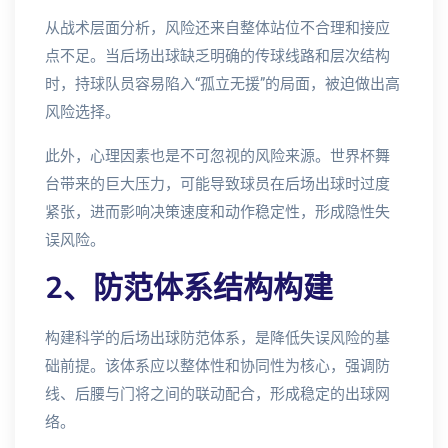
从战术层面分析，风险还来自整体站位不合理和接应
点不足。当后场出球缺乏明确的传球线路和层次结构
时，持球队员容易陷入“孤立无援”的局面，被迫做出高
风险选择。
此外，心理因素也是不可忽视的风险来源。世界杯舞
台带来的巨大压力，可能导致球员在后场出球时过度
紧张，进而影响决策速度和动作稳定性，形成隐性失
误风险。
2、防范体系结构构建
构建科学的后场出球防范体系，是降低失误风险的基
础前提。该体系应以整体性和协同性为核心，强调防
线、后腰与门将之间的联动配合，形成稳定的出球网
络。