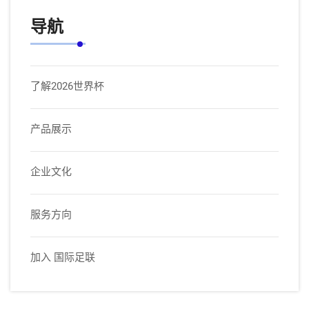
导航
了解2026世界杯
产品展示
企业文化
服务方向
加入 国际足联