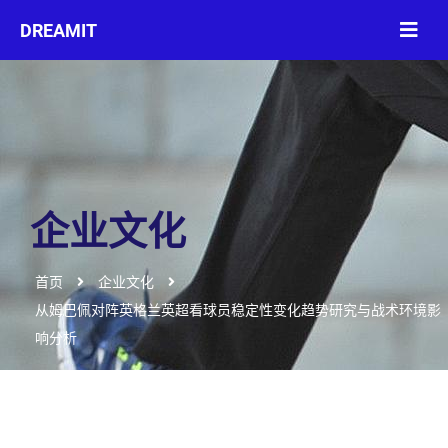
企业文化
首页
企业文化
从姆巴佩对阵英格兰英超看球员稳定性变化趋势研究与战术环境影
响分析