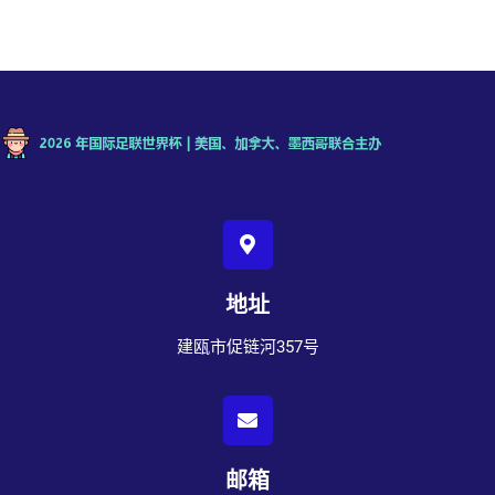
地址
建瓯市促链河357号
邮箱