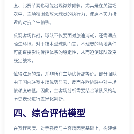
度、比赛节奏也可能出现微妙倾斜。尤其是在关键场
次中，主场氛围会放大球员的执行力，使原本实力接
近的对抗产生偏移。
反观客场作战，球队不仅要面对旅途消耗，还需适应
陌生环境。对于技术型球队而言，不理想的场地条件
可能直接影响传控体系的稳定性，从而迫使球队改变
既定战术。
值得注意的是，并非所有主场优势都等价。部分强队
由于国内联赛主场优势显著，反而在欧协联中对主场
依赖度较低。因此，主客场分析需要结合球队风格与
历史表现进行差异化判断。
四、综合评估模型
在赛程密度、对手强度与主客场因素基础上，构建综