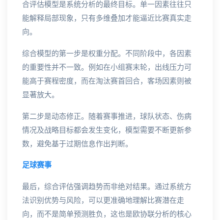
合评估模型是系统分析的最终目标。单一因素往往只
能解释局部现象，只有多维叠加才能逼近比赛真实走
向。
综合模型的第一步是权重分配。不同阶段中，各因素
的重要性并不一致。例如在小组赛末轮，出线压力可
能高于赛程密度，而在淘汰赛首回合，客场因素则被
显著放大。
第二步是动态修正。随着赛事推进，球队状态、伤病
情况及战略目标都会发生变化，模型需要不断更新参
数，避免基于过期信息作出判断。
足球赛事
最后，综合评估强调趋势而非绝对结果。通过系统方
法识别优势与风险，可以更准确地理解比赛潜在走
向，而不是简单预测胜负，这也是欧协联分析的核心