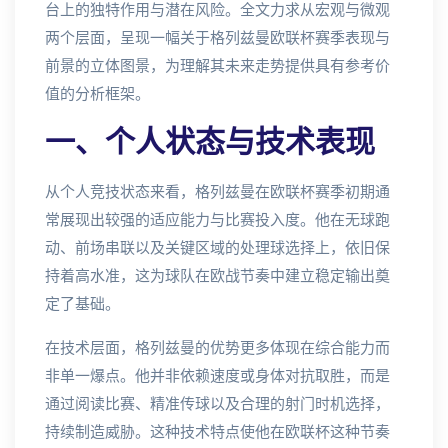
台上的独特作用与潜在风险。全文力求从宏观与微观
两个层面，呈现一幅关于格列兹曼欧联杯赛季表现与
前景的立体图景，为理解其未来走势提供具有参考价
值的分析框架。
一、个人状态与技术表现
从个人竞技状态来看，格列兹曼在欧联杯赛季初期通
常展现出较强的适应能力与比赛投入度。他在无球跑
动、前场串联以及关键区域的处理球选择上，依旧保
持着高水准，这为球队在欧战节奏中建立稳定输出奠
定了基础。
在技术层面，格列兹曼的优势更多体现在综合能力而
非单一爆点。他并非依赖速度或身体对抗取胜，而是
通过阅读比赛、精准传球以及合理的射门时机选择，
持续制造威胁。这种技术特点使他在欧联杯这种节奏