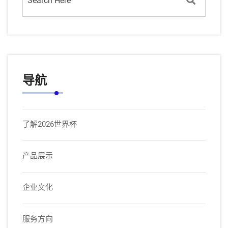
导航
了解2026世界杯
产品展示
企业文化
服务方向