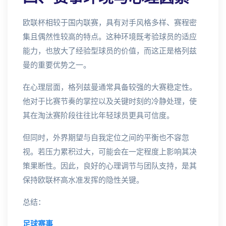
欧联杯相较于国内联赛，具有对手风格多样、赛程密
集且偶然性较高的特点。这种环境既考验球员的适应
能力，也放大了经验型球员的价值，而这正是格列兹
曼的重要优势之一。
在心理层面，格列兹曼通常具备较强的大赛稳定性。
他对于比赛节奏的掌控以及关键时刻的冷静处理，使
其在淘汰赛阶段往往比年轻球员更具可信度。
但同时，外界期望与自我定位之间的平衡也不容忽
视。若压力累积过大，可能会在一定程度上影响其决
策果断性。因此，良好的心理调节与团队支持，是其
保持欧联杯高水准发挥的隐性关键。
总结：
足球赛事