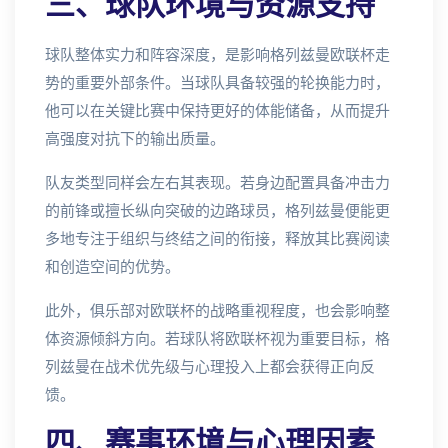
三、球队环境与资源支持
球队整体实力和阵容深度，是影响格列兹曼欧联杯走
势的重要外部条件。当球队具备较强的轮换能力时，
他可以在关键比赛中保持更好的体能储备，从而提升
高强度对抗下的输出质量。
队友类型同样会左右其表现。若身边配置具备冲击力
的前锋或擅长纵向突破的边路球员，格列兹曼便能更
多地专注于组织与终结之间的衔接，释放其比赛阅读
和创造空间的优势。
此外，俱乐部对欧联杯的战略重视程度，也会影响整
体资源倾斜方向。若球队将欧联杯视为重要目标，格
列兹曼在战术优先级与心理投入上都会获得正向反
馈。
四、赛事环境与心理因素