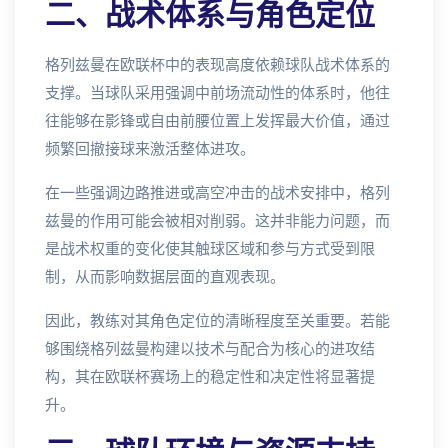
二、战术体系与角色定位
格列兹曼在欧联杯中的表现高度依赖球队战术体系的
支撑。当球队采用强调中前场流动性的体系时，他往
往能够在影锋或自由前腰位置上发挥最大价值，通过
频繁回撤接球来激活整体进攻。
在一些强调边路推进或高空冲击的战术安排中，格列
兹曼的作用可能会被相对削弱。这并非能力问题，而
是战术权重的变化使其触球区域和参与方式受到限
制，从而影响数据层面的直观表现。
因此，教练对其角色定位的清晰程度至关重要。若能
够围绕格列兹曼构建以技术与配合为核心的进攻结
构，其在欧联杯赛场上的稳定性和决定性将显著提
升。