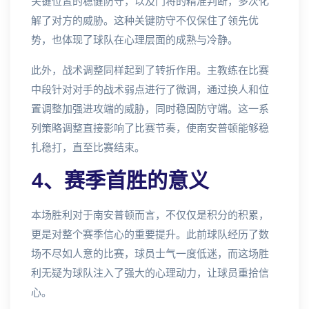
关键位置的稳健防守，以及门将的精准判断，多次化
解了对方的威胁。这种关键防守不仅保住了领先优
势，也体现了球队在心理层面的成熟与冷静。
此外，战术调整同样起到了转折作用。主教练在比赛
中段针对对手的战术弱点进行了微调，通过换人和位
置调整加强进攻端的威胁，同时稳固防守端。这一系
列策略调整直接影响了比赛节奏，使南安普顿能够稳
扎稳打，直至比赛结束。
4、赛季首胜的意义
本场胜利对于南安普顿而言，不仅仅是积分的积累，
更是对整个赛季信心的重要提升。此前球队经历了数
场不尽如人意的比赛，球员士气一度低迷，而这场胜
利无疑为球队注入了强大的心理动力，让球员重拾信
心。