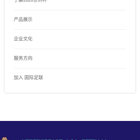
了解2026世界杯
产品展示
企业文化
服务方向
加入 国际足联