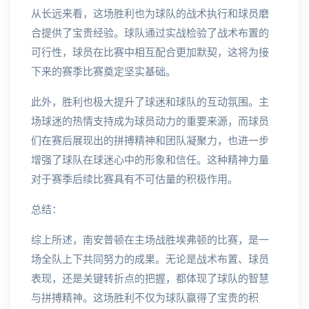
从长远来看，这场胜利也为球队的战术执行和球员磨
合提供了宝贵经验。球队通过实战检验了战术布置的
可行性，球员在比赛中相互配合更加默契，这将为接
下来的赛季比赛奠定坚实基础。
此外，胜利也极大提升了球迷和球队的互动氛围。主
场球迷的热情支持成为球员动力的重要来源，而球员
们在赛后展现出的拼搏精神和团队凝聚力，也进一步
增强了球队在球迷心中的形象和信任。这种精神力量
对于赛季后续比赛具有不可估量的积极作用。
总结：
综上所述，南安普顿在主场战胜埃弗顿的比赛，是一
场全队上下共同努力的成果。无论是战术布置、球员
表现，还是关键转折点的把握，都体现了球队的智慧
与拼搏精神。这场胜利不仅为球队赢得了宝贵的积