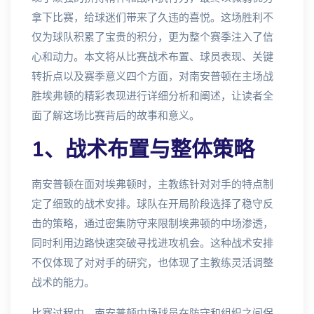
拿下比赛，给球迷们带来了久违的喜悦。这场胜利不
仅为球队积累了宝贵的积分，更为整个赛季注入了信
心和动力。本文将从比赛战术布置、球员表现、关键
转折点以及赛季意义四个方面，对南安普顿在主场战
胜埃弗顿的精彩表现进行详细分析和阐述，让读者全
面了解这场比赛背后的故事和意义。
1、战术布置与整体策略
南安普顿在面对埃弗顿时，主教练针对对手的特点制
定了细致的战术安排。球队在开局阶段选择了稳守反
击的策略，通过密集防守来限制埃弗顿的中场渗透，
同时利用边路快速突破寻找进攻机会。这种战术安排
不仅体现了对对手的研究，也体现了主教练灵活调整
战术的能力。
比赛过程中，南安普顿中场球员在防守和组织之间保