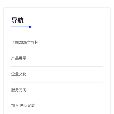
导航
了解2026世界杯
产品展示
企业文化
服务方向
加入 国际足联