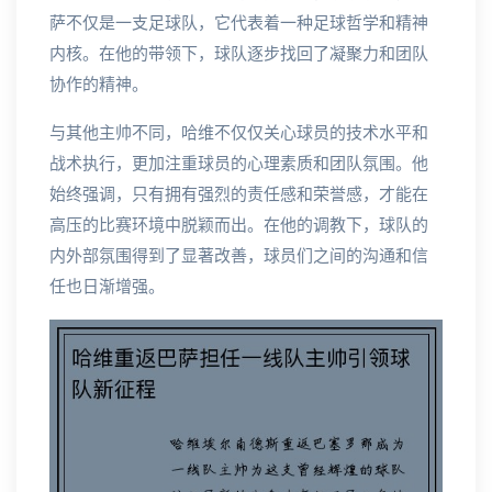
萨不仅是一支足球队，它代表着一种足球哲学和精神
内核。在他的带领下，球队逐步找回了凝聚力和团队
协作的精神。
与其他主帅不同，哈维不仅仅关心球员的技术水平和
战术执行，更加注重球员的心理素质和团队氛围。他
始终强调，只有拥有强烈的责任感和荣誉感，才能在
高压的比赛环境中脱颖而出。在他的调教下，球队的
内外部氛围得到了显著改善，球员们之间的沟通和信
任也日渐增强。