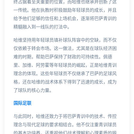
终占据着至关重要的位置，而哈维也继承并创新了这
一传统。他在执教时积极鼓励年轻球员的成长，并且
给予他们足够的信任和上场机会，逐渐将巴萨青训的
精髓融入到一线队的打法中。
哈维坚持用年轻球员填补球队阵容中的空缺，而不仅
仅依赖于转会市场。这一做法，尤其是在球队经济困
难的时期，帮助巴萨保持了财政的可持续性。佩德
里、加维、阿劳霍等年轻球员的崛起，正是哈维青训
理念的体现。这些年轻球员不仅继承了巴萨的足球风
格，还在哈维的战术体系下得到了迅速的成长，成为
了球队的核心力量。
国际足联
与此同时，哈维还致力于将巴萨青训中的技术、传控
理念与现代足球的要求相结合。他不仅注重青训球员
的基本功培养，还重视他们战术理解和心理素质的锻