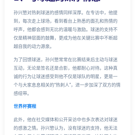
孙兴慜对热刺球迷的感情同样深厚。在专访中，他提
到，每次走上球场，看到看台上熟悉的面孔和热情的
呼声，他都会感到无比的温暖与激励。球迷的支持不
仅是精神层面的鼓舞，更成为他在关键比赛中不断超
越自我的动力源泉。
为了回馈球迷，孙兴慜常常在比赛结束后主动与球迷
互动，无论是签名还是合影，他都耐心对待。这种真
诚的行为让球迷感受到他不仅是球队的明星，更是一
个与大家息息相关的“热刺人”，进一步加深了双方的情
感纽带。
世界杯赛程
此外，他在社交媒体和公开采访中也多次表达对球迷
的感激之情。孙兴慜认为，没有球迷的支持，他无法