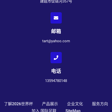
建瓯市促链河357号
邮箱
tart@yahoo.com
电话
13594780148
了解2026世界杯
产品展示
企业文化
服务方向
加入 国际足联
SiteMap