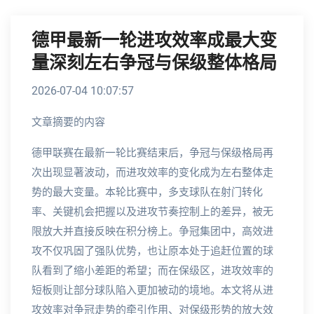
德甲最新一轮进攻效率成最大变
量深刻左右争冠与保级整体格局
2026-07-04 10:07:57
文章摘要的内容
德甲联赛在最新一轮比赛结束后，争冠与保级格局再
次出现显著波动，而进攻效率的变化成为左右整体走
势的最大变量。本轮比赛中，多支球队在射门转化
率、关键机会把握以及进攻节奏控制上的差异，被无
限放大并直接反映在积分榜上。争冠集团中，高效进
攻不仅巩固了强队优势，也让原本处于追赶位置的球
队看到了缩小差距的希望；而在保级区，进攻效率的
短板则让部分球队陷入更加被动的境地。本文将从进
攻效率对争冠走势的牵引作用、对保级形势的放大效