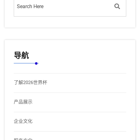
导航
了解2026世界杯
产品展示
企业文化