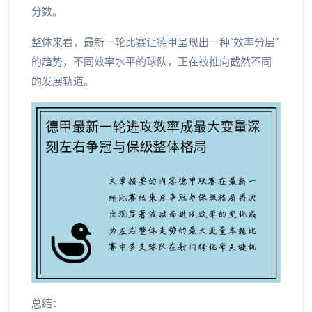
分数。
整体来看，最新一轮比赛让德甲呈现出一种“效率分层”
的趋势，不同效率水平的球队，正在被推向截然不同
的发展轨道。
总结：