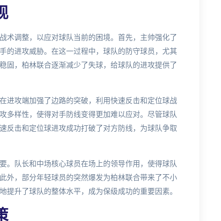
现
战术调整，以应对球队当前的困境。首先，主帅强化了
手的进攻威胁。在这一过程中，球队的防守球员，尤其
稳固，柏林联合逐渐减少了失球，给球队的进攻提供了
在进攻端加强了边路的突破，利用快速反击和定位球战
攻多样性，使得对手防线变得更加难以应对。尽管球队
速反击和定位球进攻成功打破了对方防线，为球队争取
要。队长和中场核心球员在场上的领导作用，使得球队
此外，部分年轻球员的突然爆发为柏林联合带来了不小
地提升了球队的整体水平，成为保级成功的重要因素。
策