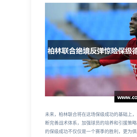
未来，柏林联合将在这场保级成功的基础上，
断完善战术体系，加强球员的培养和引援策略
的保级成功不仅仅是一个赛季的胜利，更为俱