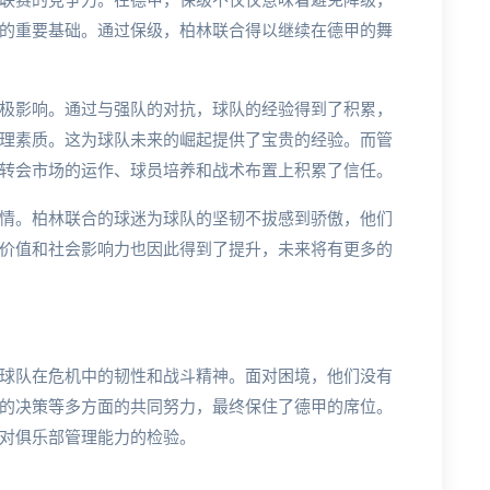
联赛的竞争力。在德甲，保级不仅仅意味着避免降级，
的重要基础。通过保级，柏林联合得以继续在德甲的舞
极影响。通过与强队的对抗，球队的经验得到了积累，
理素质。这为球队未来的崛起提供了宝贵的经验。而管
转会市场的运作、球员培养和战术布置上积累了信任。
情。柏林联合的球迷为球队的坚韧不拔感到骄傲，他们
价值和社会影响力也因此得到了提升，未来将有更多的
球队在危机中的韧性和战斗精神。面对困境，他们没有
的决策等多方面的共同努力，最终保住了德甲的席位。
对俱乐部管理能力的检验。