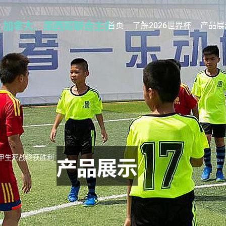
首页
了解2026世界杯
产品展
甲生死战终获胜利