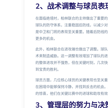
2、战术调整与球员表
在面临绝境时，柏林联合的主帅做出了重要的
球队的防守体系，注重稳固后防线，以减少对
是中卫和门将的表现至关重要。随着后防线的
更多的机会。
此外，柏林联合在进攻端也做出了调整。球队
术来制造威胁。这一调整有效增加了球队的进
的整体进攻并不强势，但在关键时刻，几次快
到宝贵的胜利。
球员方面，几位核心球员的关键表现也至关重
在困境中能够保持冷静，并找到反击的机会。
的惊喜，他们在关键比赛中的进球和助攻有效
3、管理层的努力与决