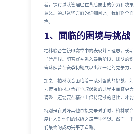
着，探讨球队管理层在背后做出的努力和决策
意义。通过这些方面的详细阐述，我们将全面
格。
1、面临的困境与挑战
柏林联合在德甲赛季中的表现并不理想，长期
异常严峻。随着赛季进入最后阶段，球队的积
管球队曾在赛季初期展现出过一定的竞争力，
加之，柏林联合面临着一系列强队的挑战，如
力使得柏林联合在争取保级的过程中面临更大
调整，还需要在精神上保持足够的韧性，才能
特别是在对阵其他直接竞争对手时，柏林联合
度让人对他们的保级之路产生怀疑。然而，正
们最终的成功铺平了道路。