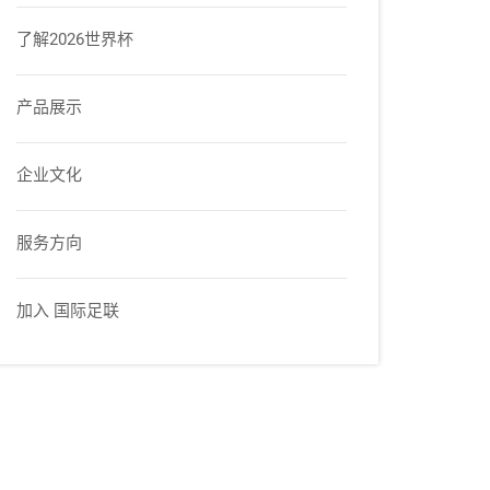
了解2026世界杯
产品展示
企业文化
服务方向
加入 国际足联