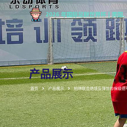
产品展示
首页
产品展示
柏林联合绝境反弹惊险保级德