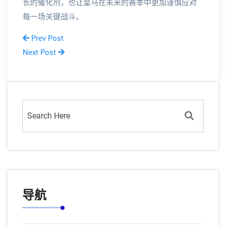
长的催化剂，也让皇马在未来的赛季中更加谨慎应对
每一场关键战斗。
Prev Post
Next Post
导航