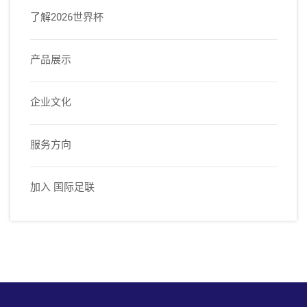
了解2026世界杯
产品展示
企业文化
服务方向
加入 国际足联