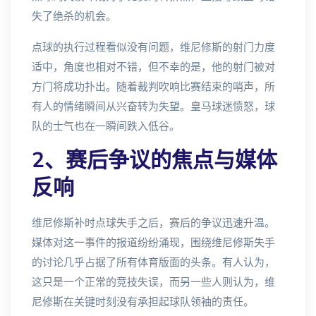
失了绝杀的机会。
点球的执行过程看似没有问题，维尼修斯的射门力度
适中，角度也相对不错，但不幸的是，他的射门被对
方门将成功扑出。随着裁判吹响比赛结束的哨声，所
有人的情绪瞬间从兴奋转为失望。皇马球迷愤怒，球
队的士气也在一瞬间跌入低谷。
2、赛后争议的焦点与媒体
反响
维尼修斯补时点球失手之后，赛后的争议迅速升温。
媒体对这一事件的报道纷纷涌现，围绕维尼修斯失手
的讨论几乎占据了所有体育版面的头条。有人认为，
这只是一个正常的竞技失误，而另一些人则认为，维
尼修斯在关键时刻没有承担起球队领袖的责任。