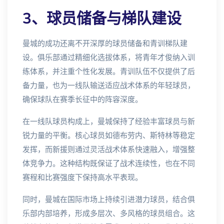
3、球员储备与梯队建设
曼城的成功还离不开深厚的球员储备和青训梯队建
设。俱乐部通过精细化选拔体系，将青年才俊纳入训
练体系，并注重个性化发展。青训队伍不仅提供了后
备力量，也为一线队输送适应战术体系的年轻球员，
确保球队在赛季长征中的阵容深度。
在一线队球员构成上，曼城保持了经验丰富球员与新
锐力量的平衡。核心球员如德布劳内、斯特林等稳定
发挥，而新援则通过灵活战术体系快速融入，增强整
体竞争力。这种结构既保证了战术连续性，也在不同
赛程和比赛强度下保持高水平表现。
同时，曼城在国际市场上持续引进潜力球员，结合俱
乐部内部培养，形成多层次、多风格的球员组合。这