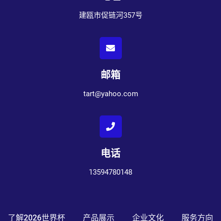
建瓯市促链河357号
邮箱
tart@yahoo.com
电话
13594780148
了解2026世界杯
产品展示
企业文化
服务方向