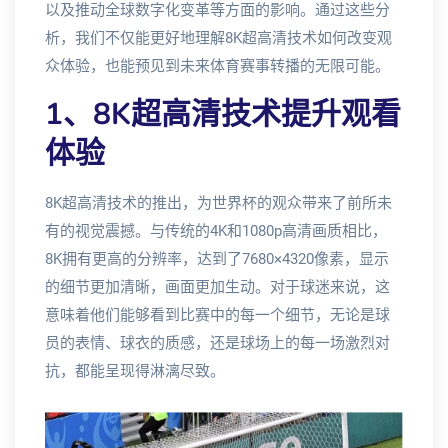
以及推动全球数字化变革等方面的影响。通过这些分
析，我们不仅能更好地理解8K超高清技术如何改变观
众体验，也能预见到未来体育赛事转播的无限可能。
1、8K超高清技术提升观看
体验
8K超高清技术的推出，为世界杯的观众带来了前所未
有的视觉震撼。与传统的4K和1080p高清画质相比，
8K拥有更高的分辨率，达到了7680×4320像素，显示
的细节更加清晰，画面更加生动。对于球迷来说，这
意味着他们能够看到比赛中的每一个细节，无论是球
员的表情、球衣的质感，还是球场上的每一场激烈对
抗，都能呈现得淋漓尽致。