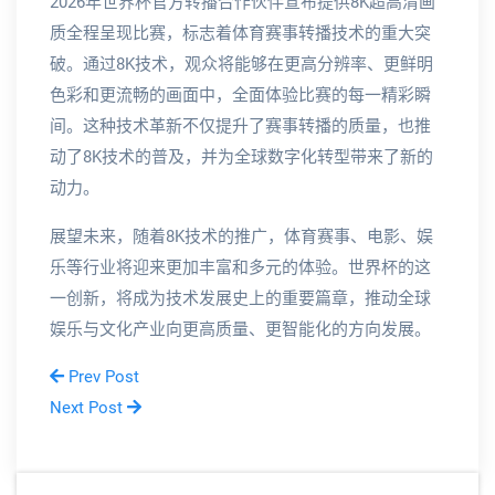
2026年世界杯官方转播合作伙伴宣布提供8K超高清画
质全程呈现比赛，标志着体育赛事转播技术的重大突
破。通过8K技术，观众将能够在更高分辨率、更鲜明
色彩和更流畅的画面中，全面体验比赛的每一精彩瞬
间。这种技术革新不仅提升了赛事转播的质量，也推
动了8K技术的普及，并为全球数字化转型带来了新的
动力。
展望未来，随着8K技术的推广，体育赛事、电影、娱
乐等行业将迎来更加丰富和多元的体验。世界杯的这
一创新，将成为技术发展史上的重要篇章，推动全球
娱乐与文化产业向更高质量、更智能化的方向发展。
Prev Post
Next Post