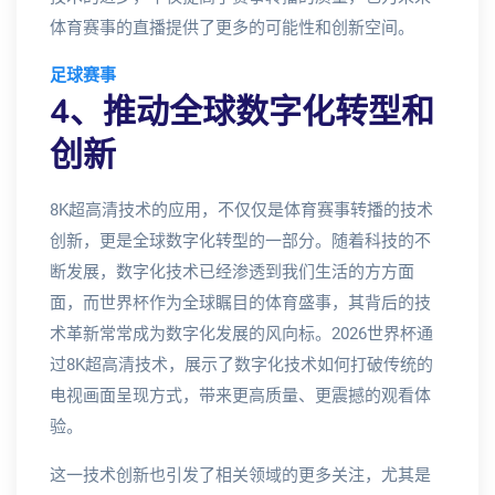
体育赛事的直播提供了更多的可能性和创新空间。
足球赛事
4、推动全球数字化转型和
创新
8K超高清技术的应用，不仅仅是体育赛事转播的技术
创新，更是全球数字化转型的一部分。随着科技的不
断发展，数字化技术已经渗透到我们生活的方方面
面，而世界杯作为全球瞩目的体育盛事，其背后的技
术革新常常成为数字化发展的风向标。2026世界杯通
过8K超高清技术，展示了数字化技术如何打破传统的
电视画面呈现方式，带来更高质量、更震撼的观看体
验。
这一技术创新也引发了相关领域的更多关注，尤其是