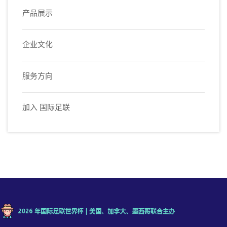
产品展示
企业文化
服务方向
加入 国际足联