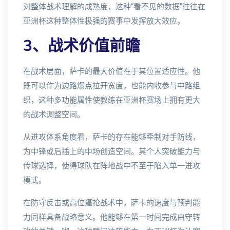
对整体战术理解的成熟度，这种“看不见的数据”往往在
亚洲杯这种整体性极强的赛事中发挥放大效应。
3、战术价值前瞻
在战术层面，萨卡的最大价值在于其位置适应性。他
既可以作为边路爆点拉开宽度，也能内收参与中路组
织，这种多功能属性使教练在亚洲杯赛场上拥有更大
的战术调整空间。
从进攻体系角度看，萨卡的存在能够牵制对手防线，
为中锋或后插上的中场创造空间。其个人突破能力与
传球选择，使得球队在阵地战中不至于陷入单一进攻
模式。
在防守反击或高位逼抢战术中，萨卡的速度与预判能
力同样具备战略意义。他能够在第一时间完成由守转