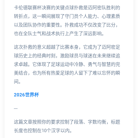
卡伦德联赛杯决赛的关键点球扑救是迈阿密队胜利的
转折点，这一瞬间展现了守门员个人能力、心理素质
以及团队协作的重要性。扑救成功不仅改变了比分，
也在全队士气和战术执行上产生了深远影响。
这次扑救的意义超越了比赛本身，它成为了迈阿密足
球历史上的经典时刻，激励球员与球迷在未来继续追
求卓越。它体现了足球运动中冷静、勇气与智慧的完
美结合，也为所有热爱足球的人留下了难以忘怀的瞬
间。
2026世界杯
---
这篇文章按照你的要求控制了段落、字数均衡，标题
长度也控制在10个汉字以内。