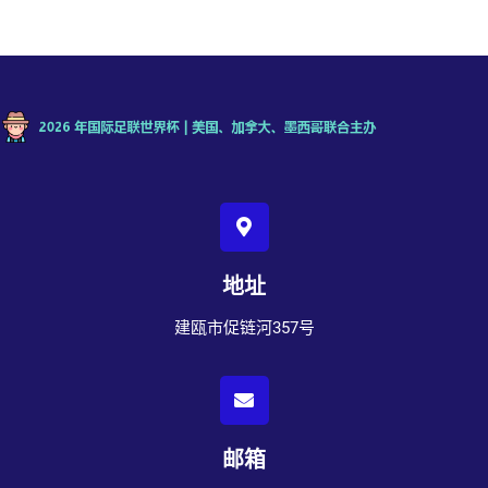
地址
建瓯市促链河357号
邮箱