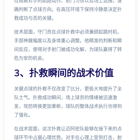
过观察对手的助跑动作、射门习惯以及场上氛围，准
确判断了点球方向。在高压环境下保持冷静是决定扑
救成功与否的关键。
技术层面，守门员在点球扑救中必须兼顾起跳时机、
手部伸展幅度以及身体重心调整。他精准的判断和瞬
间反应，使得对手射门被成功化解，为球队赢得了转
危为安的机会。
3、扑救瞬间的战术价值
关键点球的扑救不仅改变了比分，更极大地提升了全
队士气。扑救成功瞬间，场上球员的情绪被迅速激
发，攻防转换更加果断，球队的整体战术执行也得到
了强化。
在战术层面，这次扑救让迈阿密队能够在接下来的点
球环节中占据心理优势。对手在心理上受到打击，射