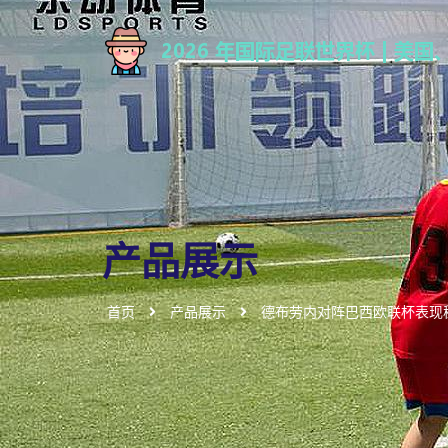
产品展示
首页
产品展示
德布劳内对阵巴西欧联杯表现