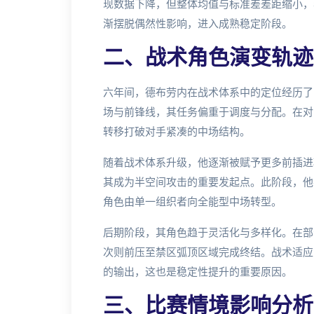
现数据下降，但整体均值与标准差差距缩小，
渐摆脱偶然性影响，进入成熟稳定阶段。
二、战术角色演变轨迹
六年间，德布劳内在战术体系中的定位经历了
场与前锋线，其任务偏重于调度与分配。在对
转移打破对手紧凑的中场结构。
随着战术体系升级，他逐渐被赋予更多前插进
其成为半空间攻击的重要发起点。此阶段，他
角色由单一组织者向全能型中场转型。
后期阶段，其角色趋于灵活化与多样化。在部
次则前压至禁区弧顶区域完成终结。战术适应
的输出，这也是稳定性提升的重要原因。
三、比赛情境影响分析