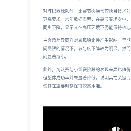
对阵巴西球队时，比赛节奏通常较快且技术对
更高要求。六年数据表明，在高节奏场次中，
同步下降，显示其在高压环境下仍能保持核心
主客场差异同样对表现稳定性产生影响。早期
间受限的情况下，参与度下降较为明显。然而
间显著缩小。
此外，淘汰赛与小组赛阶段的表现差异也值得
但整体成功率并未显著降低，说明其在关键比
使其在重要时刻保持较高水准。