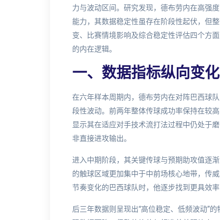
力与波动区间。研究发现，德布劳内在高强度
能力，其数据稳定性虽存在阶段性起伏，但整
变、比赛情境影响及综合稳定性评估四个方面
的内在逻辑。
一、数据指标纵向变化
在六年样本周期内，德布劳内在对阵巴西球队
段性波动。前两年整体传球成功率保持在较高
显示其在适应对手技术流打法过程中仍处于磨
非直接进攻输出。
进入中期阶段，其关键传球与预期助攻值逐渐
的触球区域更加集中于中前场核心地带，传威
节奏变化的巴西球队时，他逐步找到更具效率
后三年数据则呈现出“高位稳定、低频波动”