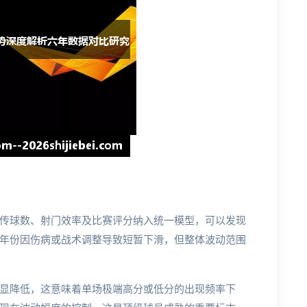
传球数、射门效率及比赛评分纳入统一模型，可以发现
年份因伤病或战术调整导致短暂下滑，但整体波动范围
显降低，这意味着单场极端高分或低分的出现频率下