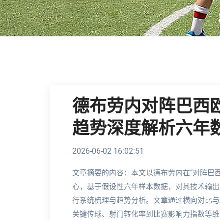
德布劳内对阵巴西
趋势深度解析六年
2026-06-02 16:02:51
文章摘要的内容：本文以德布劳内在“对阵巴
心，基于假设性六年样本数据，对其技术输出
行系统梳理与趋势分析。文章通过横向对比与
关键传球、射门转化率到比赛影响力指数等维