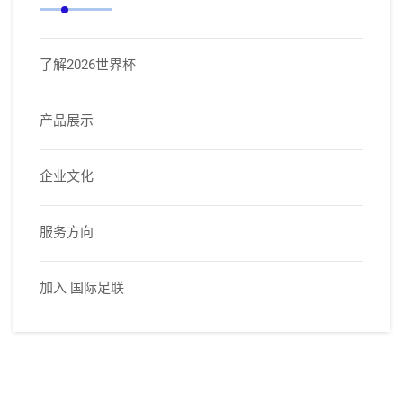
了解2026世界杯
产品展示
企业文化
服务方向
加入 国际足联