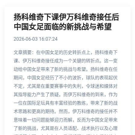
扬科维奇下课伊万科维奇接任后
中国女足面临的新挑战与希望
2026-06-03 16:07:24
文章摘要：在中国女足的历史转折点上，扬科维奇下
课、伊万科维奇接任成为一个关键的转折点。这一变
动给中国女足带来了新的挑战与希望。扬科维奇在任
期间，中国女足经历了不小的波折，球队的表现起伏
不定，尤其是在重要赛事中的失利，令球迷和媒体对
其指导能力产生了质疑。而伊万科维奇的到来，作为
一位在国际足坛具有丰富经验的教练，带来了新的战
术思路和更高的期待。然而，伊万科维奇的接任并不
意味着一切问题能够迎刃而解，反而为中国女足带来
了新的挑战，尤其是在人员适配、战术执行以及心理