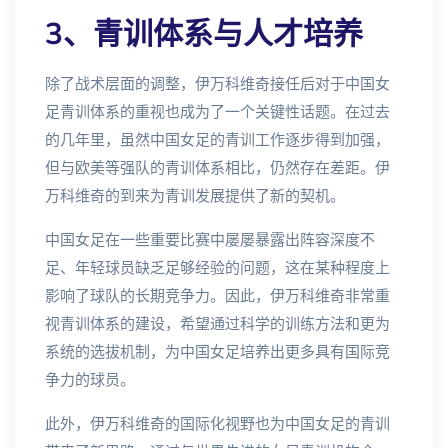
3、青训体系与人才培养
除了战术层面的调整，伊万科维奇接任后对于中国女
足青训体系的重视也成为了一个关键性话题。在过去
的几年里，虽然中国女足的青训工作逐步得到加强，
但与欧美等强队的青训体系相比，仍然存在差距。伊
万科维奇的到来为青训发展提供了新的契机。
中国女足在一些重要比赛中屡屡暴露出阵容深度不
足、年轻球员缺乏足够经验的问题，这在某种程度上
影响了球队的长期竞争力。因此，伊万科维奇非常重
视青训体系的建设，希望通过科学的训练方法和更为
系统的选拔机制，为中国女足培养出更多具有国际竞
争力的球员。
此外，伊万科维奇的国际化视野也为中国女足的青训