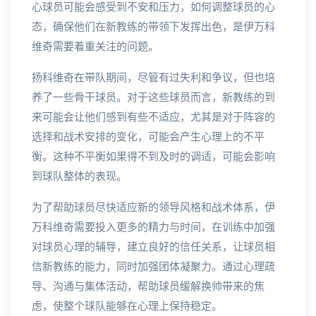
心球员可能会感受到不安和压力，如何调整球员的心
态，确保他们在新教练的带领下发挥出色，是伊万科
维奇需要着重关注的问题。
扬科维奇在带队期间，尽管有过失利和争议，但也培
养了一些骨干球员。对于这些球员而言，新教练的到
来可能会让他们感到有些不适应，尤其是对于阵容的
选择和战术安排的变化，可能会产生心理上的不平
衡。这种不平衡如果得不到及时的调适，可能会影响
到球队整体的表现。
为了帮助球员尽快适应新的领导风格和战术体系，伊
万科维奇需要投入更多的精力与时间，在训练中加强
对球员心理的辅导，建立良好的信任关系，让球员相
信新教练的能力，同时加强团体凝聚力。通过心理疏
导、沟通与集体活动，帮助球员缓解换帅带来的焦
虑，使整个球队能够在心理上保持稳定。