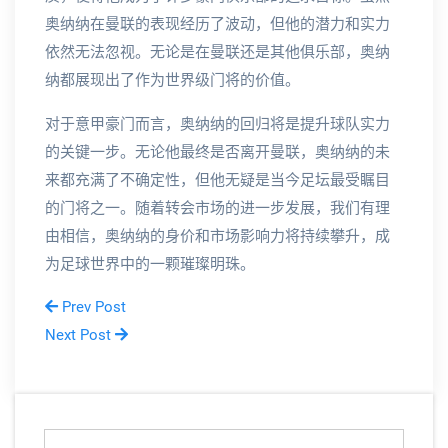
奥纳纳在曼联的表现经历了波动，但他的潜力和实力
依然无法忽视。无论是在曼联还是其他俱乐部，奥纳
纳都展现出了作为世界级门将的价值。
对于意甲豪门而言，奥纳纳的回归将是提升球队实力
的关键一步。无论他最终是否离开曼联，奥纳纳的未
来都充满了不确定性，但他无疑是当今足坛最受瞩目
的门将之一。随着转会市场的进一步发展，我们有理
由相信，奥纳纳的身价和市场影响力将持续攀升，成
为足球世界中的一颗璀璨明珠。
Prev Post
Next Post