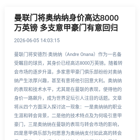
曼联门将奥纳纳身价高达8000
万英镑 多支意甲豪门有意回归
2026-06-05 14:03:15
曼联门将安德烈·奥纳纳（Andre Onana）作为一名备
受瞩目的球员，其身价已经高达8000万英镑。随着转
会市场的逐步升温，多家意甲豪门俱乐部纷纷对奥纳
纳产生浓厚兴趣，甚至有意将他引回意大利。奥纳纳
的表现和技术水平，尤其是在曼联的表现，使得他的
身价一路飙升，成为世界足坛引人注目的话题。文章
将从四个方面深入探讨这一现象：一是奥纳纳的职业
生涯和转会背景，二是他的技术特点及为何吸引意甲
豪门，三是奥纳纳在曼联的表现与转会市场的影响，
四是意甲俱乐部为何愿意为奥纳纳支付如此高的转会