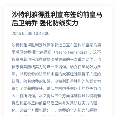
沙特利雅得胜利宣布签约前皇马
后卫纳乔 强化防线实力
2026-06-08 10:43:00
沙特利雅得胜利足球俱乐部近日宣布签约前皇家马德
里后卫纳乔·费尔南德斯（Nacho Fernandez），这不
仅意味着俱乐部在球员引援方面的一次重要动作，也
标志着其防线实力的进一步增强。纳乔在皇马效力多
年，以其稳健的防守和丰富的大赛经验赢得了广泛的
认可。随着纳乔的加盟，沙特利雅得胜利的防线实力
得到了显著的提升，球队在国内外赛场上的竞争力也
因此有所增强。本文将从四个方面详细探讨沙特利雅
得胜利宣布签约前皇马后卫纳乔对其防线实力的强
化。这四个方面包括：一、纳乔的个人能力与经验；