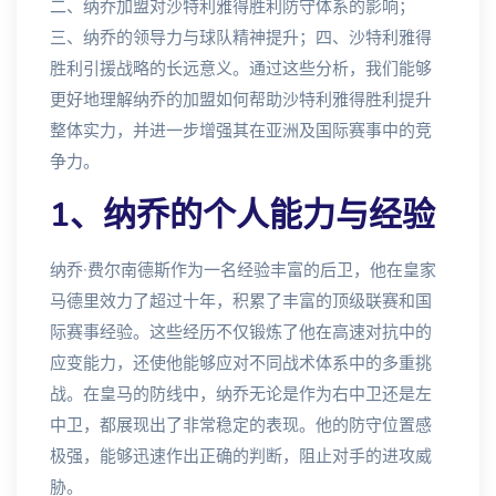
二、纳乔加盟对沙特利雅得胜利防守体系的影响；
三、纳乔的领导力与球队精神提升；四、沙特利雅得
胜利引援战略的长远意义。通过这些分析，我们能够
更好地理解纳乔的加盟如何帮助沙特利雅得胜利提升
整体实力，并进一步增强其在亚洲及国际赛事中的竞
争力。
1、纳乔的个人能力与经验
纳乔·费尔南德斯作为一名经验丰富的后卫，他在皇家
马德里效力了超过十年，积累了丰富的顶级联赛和国
际赛事经验。这些经历不仅锻炼了他在高速对抗中的
应变能力，还使他能够应对不同战术体系中的多重挑
战。在皇马的防线中，纳乔无论是作为右中卫还是左
中卫，都展现出了非常稳定的表现。他的防守位置感
极强，能够迅速作出正确的判断，阻止对手的进攻威
胁。