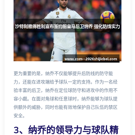
更为重要的是，纳乔不仅能够提升后防线的防守能
力，还能在进攻端给予球队一定的支持。作为一名经
验丰富的后卫，纳乔在定位球防守和进攻中的作用不
容小觑。在面对角球和任意球时，纳乔能够为球队提
供额外的威胁，同时也能有效地保护自己队伍的禁区
安全。
3、纳乔的领导力与球队精