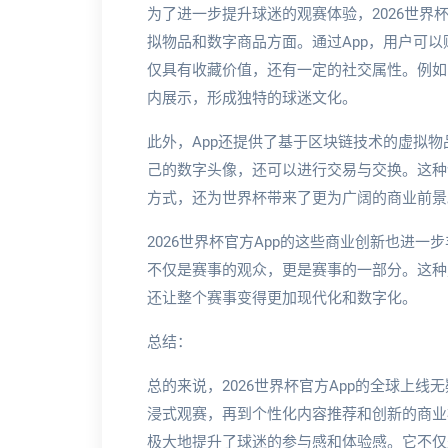
为了进一步提升球迷的观赛体验，2026世界
拟物品和数字商品方面。通过App，用户可
仅具有收藏价值，还有一定的社交属性。例如
内展示，形成独特的球迷文化。
此外，App还提供了基于区块链技术的虚拟
己的数字头像，还可以进行交易与交换。这种
方式，还为世界杯带来了更为广阔的商业前景
2026世界杯官方App的这些商业创新也进
不仅是赛事的观众，更是赛事的一部分。这种
还让整个赛事变得更加现代化和数字化。
总结：
总的来说，2026世界杯官方App的全球上
浸式观赛，再到个性化内容推荐和创新的商业
极大地提升了球迷的参与感和体验感。它不仅