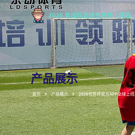
产品展示
首页
产品展示
2026世界杯官方APP全球