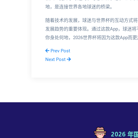
地，是连接世界各地球迷的桥梁。
随着技术的发展，球迷与世界杯的互动方式将越
发展趋势的重要体现。通过这款App，球迷
你身处何地，2026世界杯将因为这款App
Prev Post
Next Post