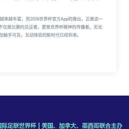
来越丰富，而2026世界杯官方App的推出，正是这一
将不仅是比赛的见证者，更是世界杯精神的传播者。无论
而更加触手可及，互动体验的新时代已经到来。