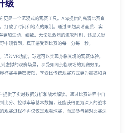
升级
，它更是一个沉浸式的观赛工具。App提供的高清比赛直
，打破了时间和地点的限制。通过4K超高清画质、实
变得更加生动、细致。无论是激烈的进攻时刻，还是关键
野中观看到，真正感受到比赛的每一分每一秒。
入。通过VR功能，球迷可以实现身临其境的观赛体验。
入到虚拟的观赛场景，享受如同亲临现场的观赛效果。
界杯赛事亲密接触，享受比传统观赛方式更为震撼和真
用户提供了实时数据分析和战术解读。通过比赛进程中自
到比分、控球率等基本数据，还能获得更为深入的战术
的观赛过程不再仅仅是观看球赛，而是参与到对比赛深