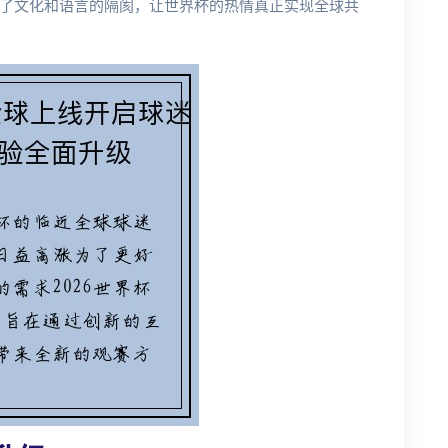
了文化和语言的隔阂，让世界杯的热情真正实现全球共