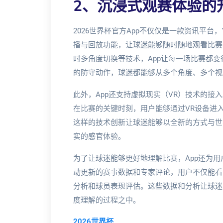
2、沉浸式观赛体验的
2026世界杯官方App不仅仅是一款资讯平台
播与回放功能，让球迷能够随时随地观看比赛
时多角度切换等技术，App让每一场比赛都
的防守动作，球迷都能够从多个角度、多个视
此外，App还支持虚拟现实（VR）技术的接
在比赛的关键时刻，用户能够通过VR设备进
这样的技术创新让球迷能够以全新的方式与世
实的感官体验。
为了让球迷能够更好地理解比赛，App还为
动更新的赛事数据和专家评论，用户不仅能看
分析和球员表现评估。这些数据和分析让球迷
度理解的过程之中。
2026世界杯