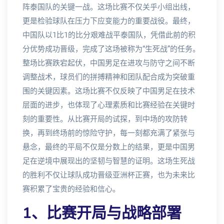
阵泰国队的关键一战。这场比赛不仅关乎小组出线，
更是检验球队在压力下应变能力的重要战役。最终，
中国队以1比1的比分艰难战平泰国队，凭借此前的积
分优势成功晋级，完成了这场被称为“生死战”的任务。
整场比赛跌宕起伏，中国男足在进攻与防守之间不断
调整战术，球员们的拼搏精神和团队配合成为突破重
围的关键因素。这场比赛不仅反映了中国男足在技术
层面的进步，也体现了心理素质和比赛经验在关键时
刻的重要性。从比赛开局的试探，到中场的攻防转
换，再到终场前的惊险守护，每一刻都充满了紧张与
悬念，最终的平局不仅是分数上的结果，更是中国男
足在逆境中展现出的坚韧与智慧的证明。这场生死战
的胜利不仅让球队成功晋级亚洲杯正赛，也为未来比
赛积累了宝贵的经验和信心。
1、比赛开局与战略部署