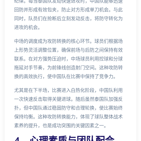
纪律。每当泰国队发动快速进攻时，中国队能够迅速
回防并形成有效包夹，防止对方形成单刀机会。与此
同时，队员们在抢断后立刻发动反击，将防守转化为
进攻的机会。
中场的调度成为攻防转换的核心环节。球员们根据场
上形势灵活调整位置，确保前场与后防之间保持有效
联系。在对方强势压迫时，中场球员利用控球和分球
拖延对手节奏，为前锋线创造射门空间。这种攻防转
换的高效执行，使中国队在比赛中保持了竞争力。
尤其是在下半场，比赛进入白热化阶段，中国队利用
一次快速反击取得关键进球。随后虽然泰国队加强反
扑，但中国队通过稳固防守和合理轮换，使比赛始终
保持均衡。这种攻防转换能力，体现了球队整体战术
素养的提升，也是成功突围的关键因素之一。
4、心理素质与团队配合