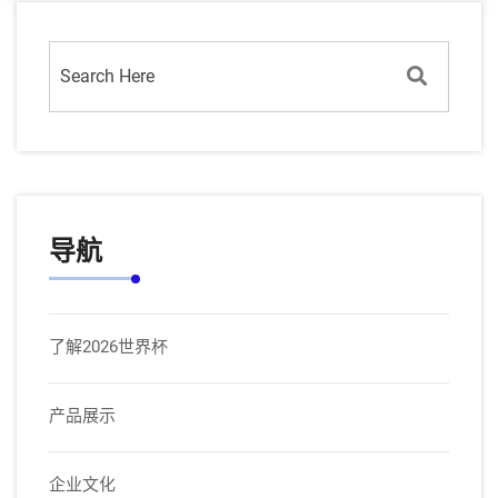
导航
了解2026世界杯
产品展示
企业文化