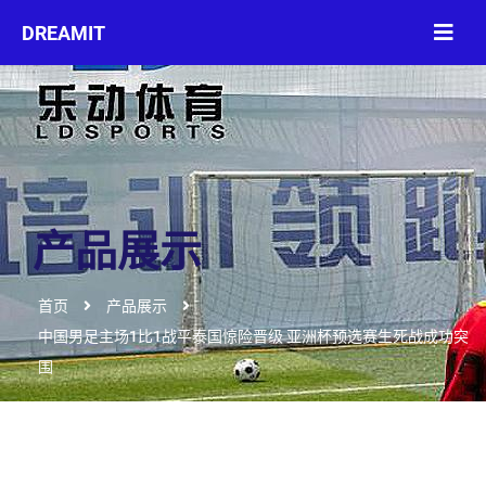
产品展示
首页
产品展示
中国男足主场1比1战平泰国惊险晋级 亚洲杯预选赛生死战成功突
围