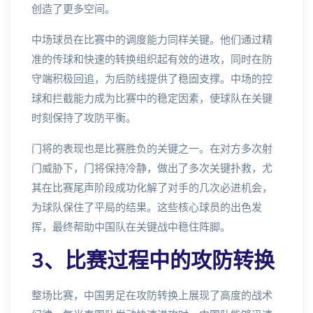
创造了更多空间。
中场球员在比赛中的调度能力同样关键。他们通过精
准的传球和快速的转换组织起有效的进攻，同时在防
守端积极回追，为后防线提供了稳固支撑。中场的控
球和拦截能力成为比赛中的稳定因素，使球队在关键
时刻保持了攻防平衡。
门将的表现也是比赛胜负的关键之一。在对方多次射
门威胁下，门将保持冷静，做出了多次关键扑救，尤
其在比赛尾声阶段成功化解了对手的几次必进机会，
为球队保住了平局的结果。这些核心球员的出色发
挥，最终帮助中国队在关键战中稳住阵脚。
3、比赛过程中的攻防转换
整场比赛，中国男足在攻防转换上展现了高度的战术