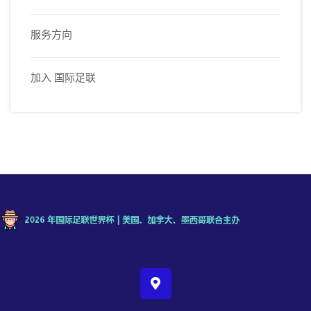
服务方向
加入 国际足联