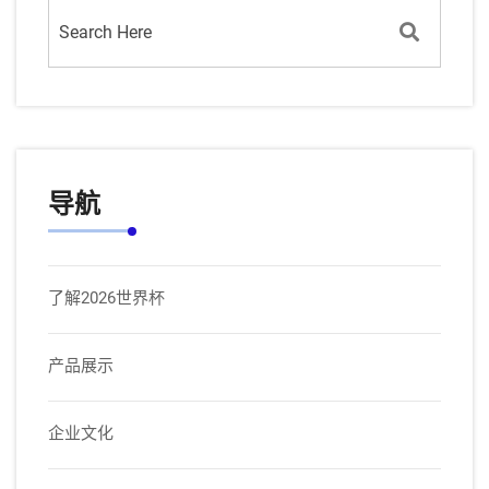
导航
了解2026世界杯
产品展示
企业文化