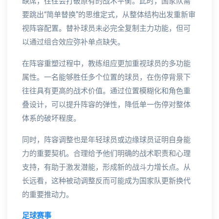
缺席，往往会打破原有的战术平衡。此时，国家队需
要跳出“简单替换”的思维定式，从整体结构出发重新审
视阵容配置。替补球员未必完全复制主力功能，但可
以通过组合效应弥补单点缺失。
在阵容重塑过程中，教练组应更加重视球员的多功能
属性。一名能够胜任多个位置的球员，在伤停背景下
往往具有更高的战术价值。通过位置模糊化和角色重
叠设计，可以提升阵容的弹性，降低单一伤停对整体
体系的破坏程度。
同时，阵容调整也是年轻球员或边缘球员证明自身能
力的重要契机。合理给予他们明确的战术职责和心理
支持，有助于激发潜能，形成新的战斗力增长点。从
长远看，这种被动调整反而可能成为国家队更新换代
的重要推动力。
足球赛事