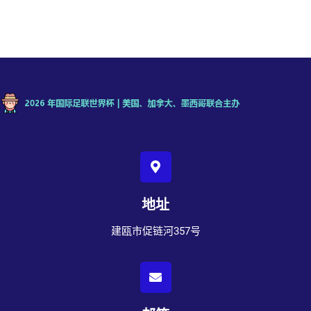
地址
建瓯市促链河357号