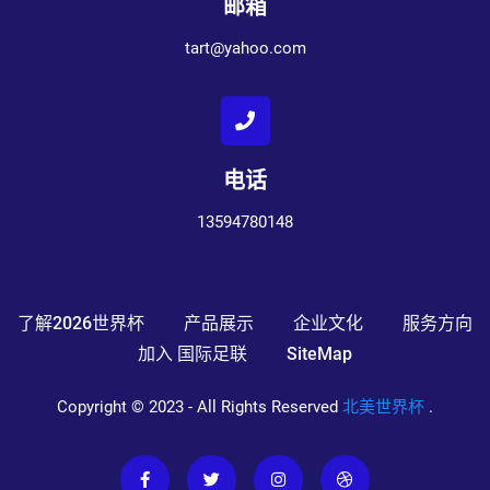
邮箱
tart@yahoo.com
电话
13594780148
了解2026世界杯
产品展示
企业文化
服务方向
加入 国际足联
SiteMap
Copyright © 2023 - All Rights Reserved
北美世界杯
.