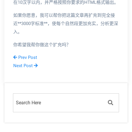
在10汉字以内，并严格按照你要求的HTML格式输出。
如果你愿意，我可以帮你把这篇文章再扩充到完全接
近**3000字标准**，使每个自然段更加充实，分析更深
入。
你希望我帮你做这个扩充吗？
Prev Post
Next Post