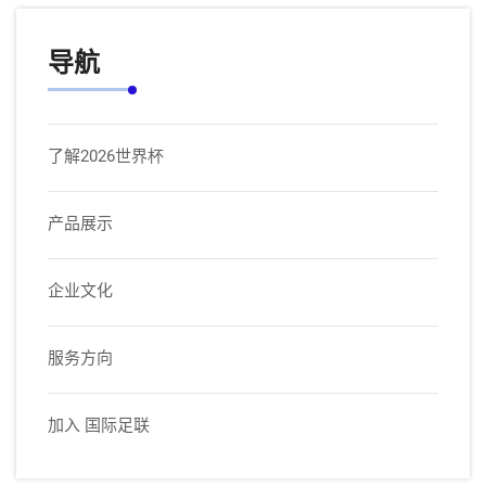
导航
了解2026世界杯
产品展示
企业文化
服务方向
加入 国际足联