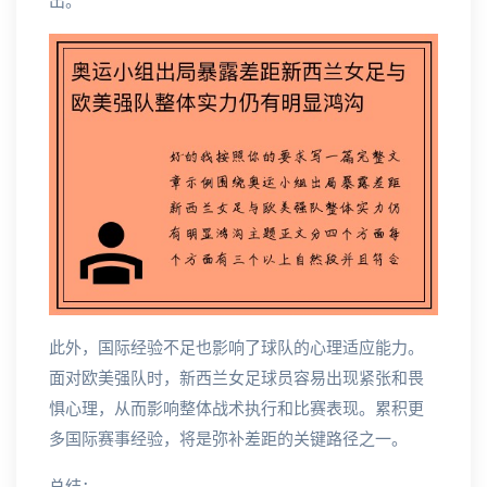
出。
此外，国际经验不足也影响了球队的心理适应能力。
面对欧美强队时，新西兰女足球员容易出现紧张和畏
惧心理，从而影响整体战术执行和比赛表现。累积更
多国际赛事经验，将是弥补差距的关键路径之一。