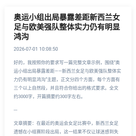
奥运小组出局暴露差距新西兰女
足与欧美强队整体实力仍有明显
鸿沟
2026-07-01 10:08:50
好的，我按照你的要求写一篇完整文章示例，围绕“奥
运小组出局暴露差距——新西兰女足与欧美强队整体实
力仍有明显鸿沟”主题，正文分四个方面，每个方面有
三个以上自然段，并且符合你给出的格式要求。全文
约3000字，开篇摘要约300字左右。
---
文章摘要：在最近的奥运会女足比赛中，新西兰女足
遗憾在小组赛阶段出局，这一结果不仅让球迷感到失