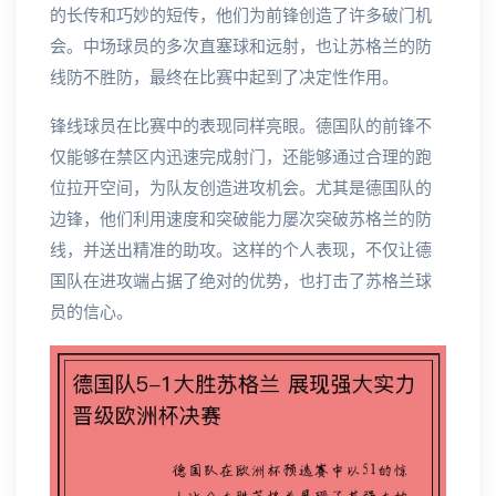
的长传和巧妙的短传，他们为前锋创造了许多破门机
会。中场球员的多次直塞球和远射，也让苏格兰的防
线防不胜防，最终在比赛中起到了决定性作用。
锋线球员在比赛中的表现同样亮眼。德国队的前锋不
仅能够在禁区内迅速完成射门，还能够通过合理的跑
位拉开空间，为队友创造进攻机会。尤其是德国队的
边锋，他们利用速度和突破能力屡次突破苏格兰的防
线，并送出精准的助攻。这样的个人表现，不仅让德
国队在进攻端占据了绝对的优势，也打击了苏格兰球
员的信心。