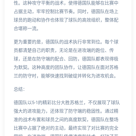
性。这种攻守平衡的战术，使得德国队能够在比赛中
占据主动，牢牢控制比赛节奏。同时，德国队在场上
球员的跑动和协作也体现了球队的高效组织，整体配
合堪称一流。
更为重要的是，德国队的战术执行非常到位。每个球
员都清楚自己的职责，无论是在进攻端的跑位、传
球，还是在防守端的配合、回防，德国队都表现得极
为默契。这种高度的团队协作，让德国队在面对苏格
兰的防守时，能够快速找到破绽并转化为进攻机会。
总结：
德国队以5-1的精彩比分大胜苏格兰，不仅展现了球队
强大的进攻能力，还体现了防守端的稳固性。通过精
准的战术布置和球员之间的高度默契，德国队在整场
比赛中占据了绝对的主动，最终实现了对比赛的完全