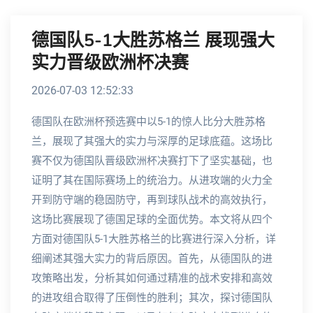
德国队5-1大胜苏格兰 展现强大
实力晋级欧洲杯决赛
2026-07-03 12:52:33
德国队在欧洲杯预选赛中以5-1的惊人比分大胜苏格
兰，展现了其强大的实力与深厚的足球底蕴。这场比
赛不仅为德国队晋级欧洲杯决赛打下了坚实基础，也
证明了其在国际赛场上的统治力。从进攻端的火力全
开到防守端的稳固防守，再到球队战术的高效执行，
这场比赛展现了德国足球的全面优势。本文将从四个
方面对德国队5-1大胜苏格兰的比赛进行深入分析，详
细阐述其强大实力的背后原因。首先，从德国队的进
攻策略出发，分析其如何通过精准的战术安排和高效
的进攻组合取得了压倒性的胜利；其次，探讨德国队