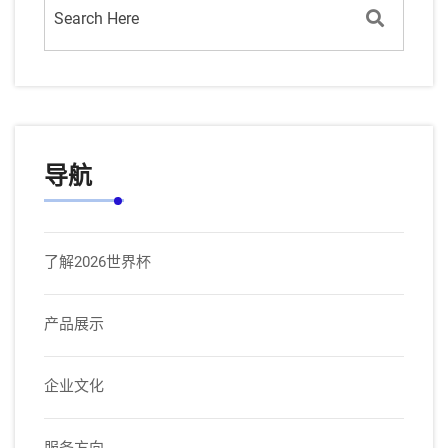
导航
了解2026世界杯
产品展示
企业文化