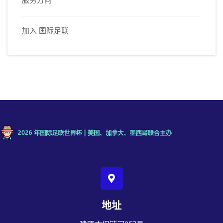
服务方向
加入 国际足联
地址