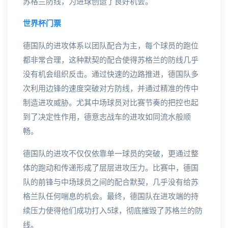
苏格兰防线，为进球创造了良好机会。
世界杯门票
德国队的进攻体系以团队配合为主，每个球员的跑位
都非常合理，这种默契的配合使得苏格兰的防线几乎
没有机会组织反击。通过快速的边路推进，德国队多
次利用边锋的速度突破对方防线，并通过精准的传中
制造进攻威胁。尤其中场球员对比赛节奏的把控也起
到了决定性作用，德意志战车的进攻如同流水般顺
畅。
德国队的进攻不仅仅依靠单一球员的突破，更通过整
体的跑动和传递形成了层层进攻压力。比赛中，德国
队的前锋与中场球员之间的配合默契，几乎没有给苏
格兰队任何喘息的机会。最终，德国队在进攻端的持
续压力使得他们成功打入5球，彻底摧毁了苏格兰的防
线。