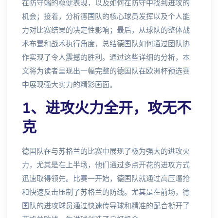
在防守端的稳健表现，以及如何在防守中找到进攻的
机会；接着，分析德国队的核心球员发挥以及个人能
力对比赛结果的决定性影响；最后，从球队的整体战
术布置和战术执行角度，总结德国队如何通过团队协
作实现了令人震撼的胜利。通过这些详细的分析，本
文将为读者呈现出一幅完整的德国队在欧洲杯预选赛
中展现强大实力的精彩画面。
1、进攻火力全开，攻无不
克
德国队在与苏格兰的比赛中展现了极为强大的进攻火
力，尤其是在上半场，他们通过多点开花的进攻方式
迅速取得领先。比赛一开始，德国队就通过高压逼抢
和快速反击压制了苏格兰的防线。尤其是在前场，德
国队的进攻球员通过快速传导球和精准的配合撕开了