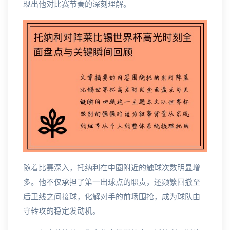
现出他对比赛节奏的深刻理解。
随着比赛深入，托纳利在中圈附近的触球次数明显增
多。他不仅承担了第一出球点的职责，还频繁回撤至
后卫线之间接球，化解对手的前场围抢，成为球队由
守转攻的稳定发动机。