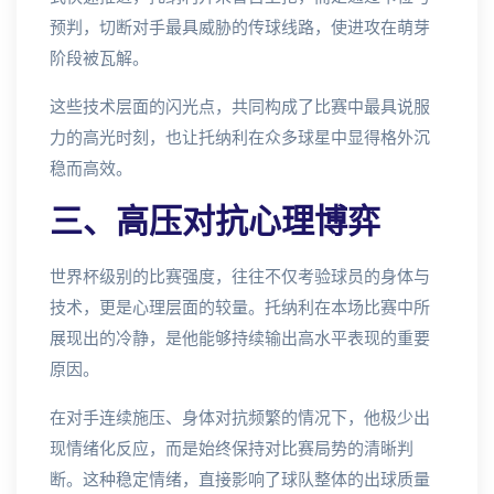
预判，切断对手最具威胁的传球线路，使进攻在萌芽
阶段被瓦解。
这些技术层面的闪光点，共同构成了比赛中最具说服
力的高光时刻，也让托纳利在众多球星中显得格外沉
稳而高效。
三、高压对抗心理博弈
世界杯级别的比赛强度，往往不仅考验球员的身体与
技术，更是心理层面的较量。托纳利在本场比赛中所
展现出的冷静，是他能够持续输出高水平表现的重要
原因。
在对手连续施压、身体对抗频繁的情况下，他极少出
现情绪化反应，而是始终保持对比赛局势的清晰判
断。这种稳定情绪，直接影响了球队整体的出球质量