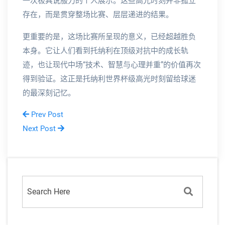
一次极具说服力的个人展示。这些高光时刻并非孤立
存在，而是贯穿整场比赛、层层递进的结果。
更重要的是，这场比赛所呈现的意义，已经超越胜负
本身。它让人们看到托纳利在顶级对抗中的成长轨
迹，也让现代中场“技术、智慧与心理并重”的价值再次
得到验证。这正是托纳利世界杯级高光时刻留给球迷
的最深刻记忆。
Prev Post
Next Post