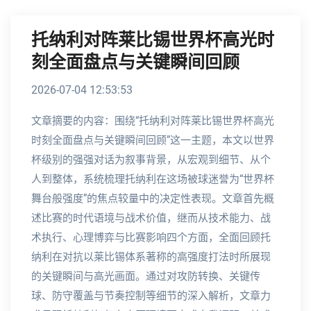
托纳利对阵莱比锡世界杯高光时
刻全面盘点与关键瞬间回顾
2026-07-04 12:53:53
文章摘要的内容：围绕“托纳利对阵莱比锡世界杯高光
时刻全面盘点与关键瞬间回顾”这一主题，本文以世界
杯级别的强强对话为叙事背景，从宏观到细节、从个
人到整体，系统梳理托纳利在这场被球迷誉为“世界杯
舞台般强度”的焦点较量中的决定性表现。文章首先概
述比赛的时代语境与战术价值，继而从技术能力、战
术执行、心理博弈与比赛影响四个方面，全面回顾托
纳利在对抗以莱比锡体系著称的高强度打法时所展现
的关键瞬间与高光画面。通过对攻防转换、关键传
球、防守覆盖与节奏控制等细节的深入解析，文章力