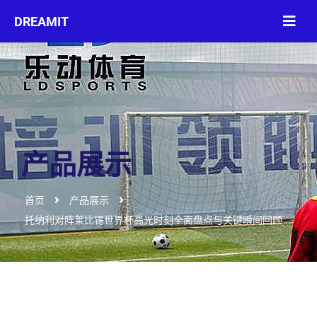
产品展示
首页
产品展示
托纳利对阵莱比锡世界杯高光时刻全面盘点与关键瞬间回顾