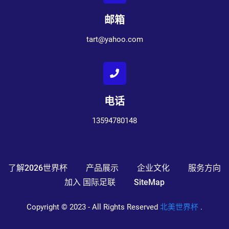
邮箱
tart@yahoo.com
电话
13594780148
了解2026世界杯
产品展示
企业文化
服务方向
加入 国际足联
SiteMap
Copyright © 2023 - All Rights Reserved
北美世界杯
.