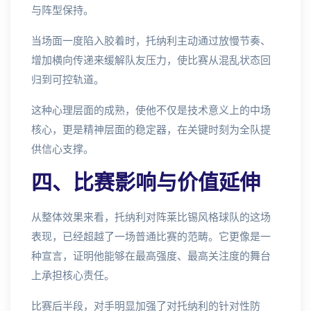
与阵型保持。
当场面一度陷入胶着时，托纳利主动通过放慢节奏、
增加横向传递来缓解队友压力，使比赛从混乱状态回
归到可控轨道。
这种心理层面的成熟，使他不仅是技术意义上的中场
核心，更是精神层面的稳定器，在关键时刻为全队提
供信心支撑。
四、比赛影响与价值延伸
从整体效果来看，托纳利对阵莱比锡风格球队的这场
表现，已经超越了一场普通比赛的范畴。它更像是一
种宣言，证明他能够在最高强度、最高关注度的舞台
上承担核心责任。
比赛后半段，对手明显加强了对托纳利的针对性防