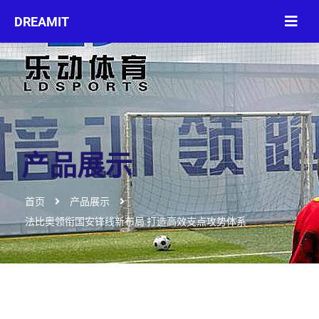
产品展示
首页
产品展示
法比奥领衔国安锋线新布局 打造高效支点攻势体系