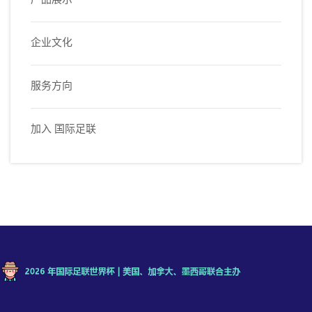
企业文化
服务方向
加入 国际足联