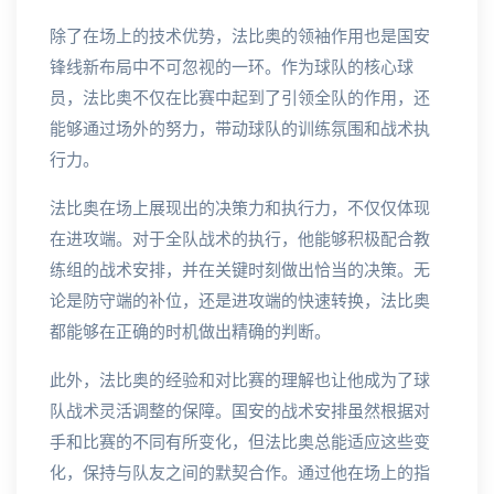
除了在场上的技术优势，法比奥的领袖作用也是国安
锋线新布局中不可忽视的一环。作为球队的核心球
员，法比奥不仅在比赛中起到了引领全队的作用，还
能够通过场外的努力，带动球队的训练氛围和战术执
行力。
法比奥在场上展现出的决策力和执行力，不仅仅体现
在进攻端。对于全队战术的执行，他能够积极配合教
练组的战术安排，并在关键时刻做出恰当的决策。无
论是防守端的补位，还是进攻端的快速转换，法比奥
都能够在正确的时机做出精确的判断。
此外，法比奥的经验和对比赛的理解也让他成为了球
队战术灵活调整的保障。国安的战术安排虽然根据对
手和比赛的不同有所变化，但法比奥总能适应这些变
化，保持与队友之间的默契合作。通过他在场上的指