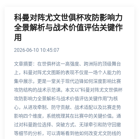
科曼对阵尤文世俱杯攻防影响力
全景解析与战术价值评估关键作
用
2026-06-10 10:45:07
文章摘要：在世俱杯这一高强度、跨洲际的顶级舞台
上，科曼对阵尤文图斯的表现不仅是一场个人能力的
集中展示，更是一堂关于现代边锋如何深度影响比赛
攻防结构的战术示范课。本文以“科曼对阵尤文世俱杯
攻防影响力全景解析与战术价值评估关键作用”为核
心，从进攻牵制、防守贡献、战术适配以及比赛走势
影响四个维度，系统梳理其在比赛中的关键价值。通
过对科曼跑位选择、突破方式、无球牵引和防守回撤
等细节的分析，可以清晰看到他如何改变尤文防线的