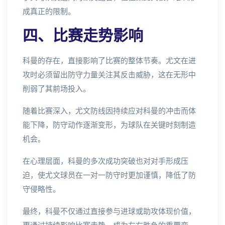
成真正的限制。
四、比赛走势影响
科曼的存在，直接影响了比赛的整体节奏。尤文在进
攻时必须留出防守力量关注其反击威胁，这在无形中
削弱了其前场投入。
随着比赛深入，尤文防线因持续应对科曼的冲击而体
能下降，防守动作逐渐变形，为球队在关键时刻制造
机会。
在心理层面，科曼的多次成功突破也对对手形成压
迫，使尤文球员在一对一防守时更加谨慎，降低了防
守侵略性。
最终，科曼不仅通过直接参与进球或助攻体现价值，