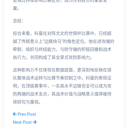
更通过持续影响比赛走势，成为左右胜负的重要变
量。
总结：
综合来看，科曼在对阵尤文的世俱杯比赛中，已经超
越了传统意义上“边路快马”的角色定位。他在进攻端的
牵制、组织与终结能力，与防守端的积极回撤和战术
执行力，共同构成了其全景式攻防影响力。
这种影响力不仅体现在数据层面，更深刻地反映在球
队整体战术运转与比赛节奏控制之中。科曼的表现证
明，在顶级赛事中，一名高水平边锋完全可以成为攻
防两端的战术支点，其战术价值与战略意义值得被持
续研究与重视。
Prev Post
Next Post