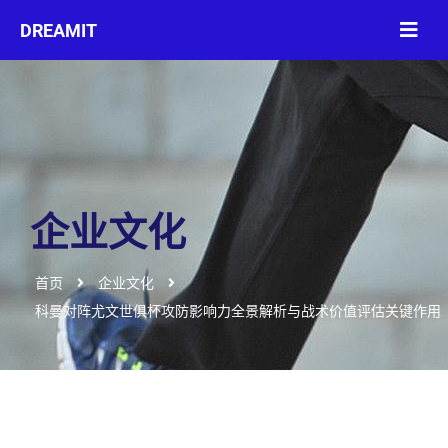
企业文化
首页
企业文化
科曼对阵尤文世俱杯攻防影响力全景解析与战术价值评估关键作用