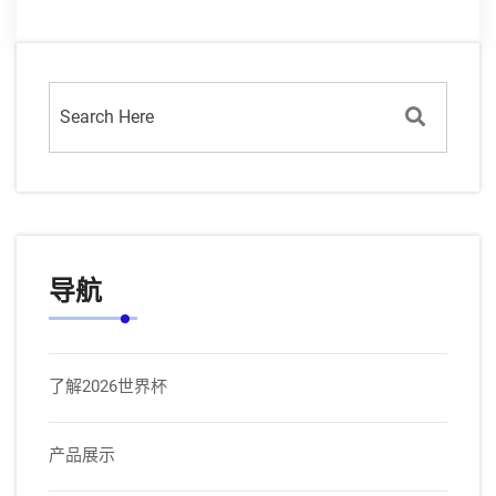
导航
了解2026世界杯
产品展示