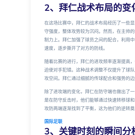
2、拜仁战术布局的变
在这场比赛中，拜仁的战术布局经历了一些显
守强度，整体攻势较为沉闷。然而，在主帅的
制力上。拜仁加强了球员之间的配合，利用中
速度，逐步撕开了对方的防线。
随着比赛的进行，拜仁的进攻频率逐渐提高，
迫使对手犯错。这种战术调整不仅提升了球队
攻空间。拜仁通过细腻的传球配合和强势的边
除了进攻端的变化，拜仁在防守端也做出了一
是在防守反击时，他们能够通过快速转移球和
攻防两端逐渐找到了平衡，这为他们的逆转奠
国际足联
3、关键时刻的瞬间分