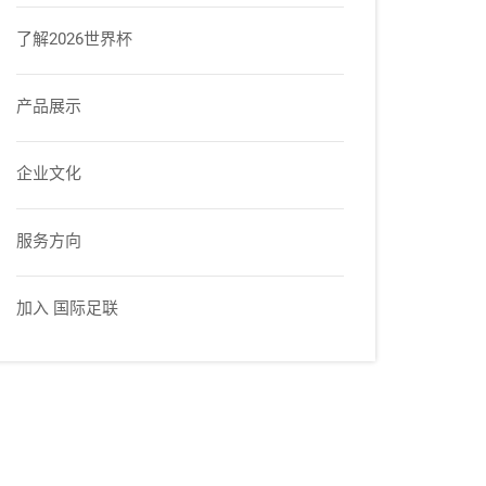
了解2026世界杯
产品展示
企业文化
服务方向
加入 国际足联