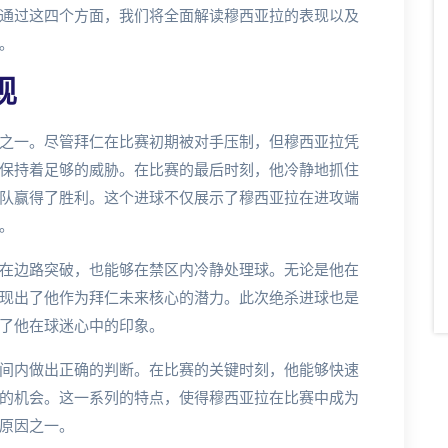
通过这四个方面，我们将全面解读穆西亚拉的表现以及
。
现
之一。尽管拜仁在比赛初期被对手压制，但穆西亚拉凭
保持着足够的威胁。在比赛的最后时刻，他冷静地抓住
队赢得了胜利。这个进球不仅展示了穆西亚拉在进攻端
。
在边路突破，也能够在禁区内冷静处理球。无论是他在
现出了他作为拜仁未来核心的潜力。此次绝杀进球也是
了他在球迷心中的印象。
间内做出正确的判断。在比赛的关键时刻，他能够快速
的机会。这一系列的特点，使得穆西亚拉在比赛中成为
原因之一。