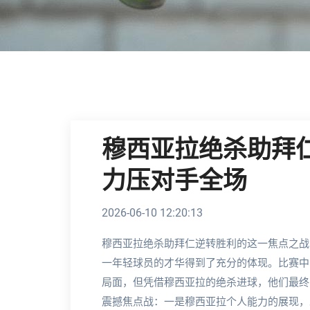
穆西亚拉绝杀助拜
力压对手全场
2026-06-10 12:20:13
穆西亚拉绝杀助拜仁逆转胜利的这一焦点之战
一年轻球员的才华得到了充分的体现。比赛中
局面，但凭借穆西亚拉的绝杀进球，他们最终
震撼焦点战：一是穆西亚拉个人能力的展现，