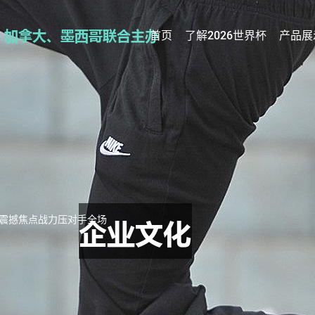
首页
了解2026世界杯
产品展
 震撼焦点战力压对手全场