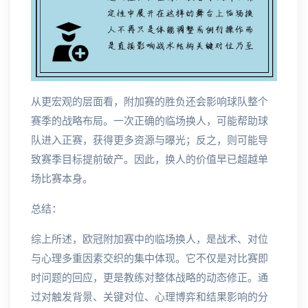
从更宏观的层面看，附加赛的胜负还会影响球队整个
赛季的战略布局。一次正确的临场换人，可能帮助球
队进入正赛，获得更多资源与曝光；反之，则可能导
致赛季目标提前破产。因此，换人的价值早已超越单
场比赛本身。
总结：
综上所述，欧冠附加赛中的临场换人，是战术、对位
与心理多重因素交织的集中体现。它不仅是对比赛即
时问题的回应，更是教练对整体战略的动态修正。通
过对触发背景、关键对位、心理博弈和结果影响的分