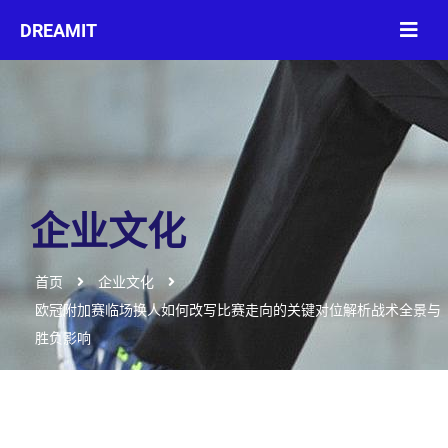
企业文化
首页
企业文化
欧冠附加赛临场换人如何改写比赛走向的关键对位解析战术全景与
胜负影响