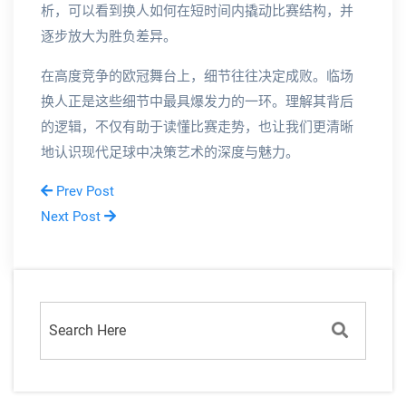
析，可以看到换人如何在短时间内撬动比赛结构，并
逐步放大为胜负差异。
在高度竞争的欧冠舞台上，细节往往决定成败。临场
换人正是这些细节中最具爆发力的一环。理解其背后
的逻辑，不仅有助于读懂比赛走势，也让我们更清晰
地认识现代足球中决策艺术的深度与魅力。
Prev Post
Next Post