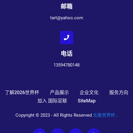
邮箱
tart@yahoo.com
电话
13594780148
了解2026世界杯
产品展示
企业文化
服务方向
加入 国际足联
SiteMap
Copyright © 2023 - All Rights Reserved
北美世界杯
.