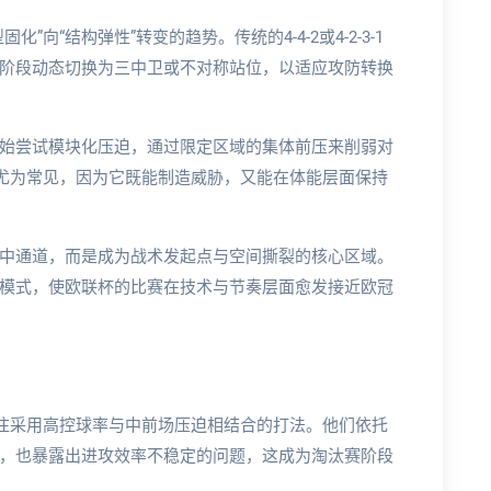
向“结构弹性”转变的趋势。传统的4-4-2或4-2-3-1
阶段动态切换为三中卫或不对称站位，以适应攻防转换
始尝试模块化压迫，通过限定区域的集体前压来削弱对
中尤为常见，因为它既能制造威胁，又能在体能层面保持
中通道，而是成为战术发起点与空间撕裂的核心区域。
模式，使欧联杯的比赛在技术与节奏层面愈发接近欧冠
往往采用高控球率与中前场压迫相结合的打法。他们依托
，也暴露出进攻效率不稳定的问题，这成为淘汰赛阶段