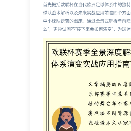
首先概括欧联杯在当代欧洲足球体系中的独特
球队战术解析以及未来实战应用前瞻四个方面
中小球队逆袭的温床。通过全景式解析与前瞻
么”，更尝试回答“接下来会如何演变”，为球