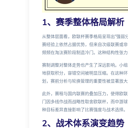
1、赛季整体格局解析
从整体层面看，欧联杯赛季格局呈现出“强弱
赛经验上依然占据优势，但来自次级联赛或非
频频在淘汰赛阶段制造冷门。这种结构性张力
赛制调整对整体走势也产生了深远影响。小组
地获取积分，容错空间被明显压缩。在这种环
划，赛前分析与轮换管理的重要性被显著放大
此外，赛程与国内联赛的叠加压力，使得欧联
门因多线作战而战略性取舍欧联杯，而中游球
种目标差异直接影响了比赛强度与战术选择。
2、战术体系演变趋势