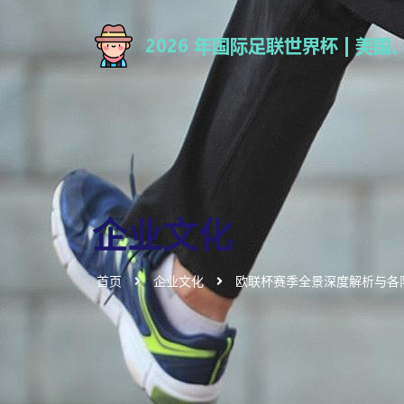
企业文化
首页
企业文化
欧联杯赛季全景深度解析与各