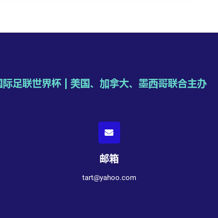
邮箱
tart@yahoo.com