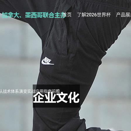
首页
了解2026世界杯
产品展
队战术体系演变实战应用指南前瞻