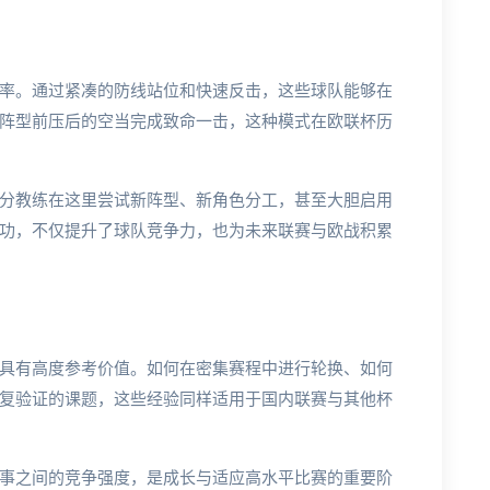
率。通过紧凑的防线站位和快速反击，这些球队能够在
阵型前压后的空当完成致命一击，这种模式在欧联杯历
分教练在这里尝试新阵型、新角色分工，甚至大胆启用
功，不仅提升了球队竞争力，也为未来联赛与欧战积累
具有高度参考价值。如何在密集赛程中进行轮换、如何
复验证的课题，这些经验同样适用于国内联赛与其他杯
事之间的竞争强度，是成长与适应高水平比赛的重要阶