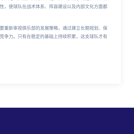
性，使球队在战术体系、阵容建设以及内部文化方面都
要重新审视俱乐部的发展策略，通过建立长期规划、保
竞争力。只有在稳定的基础上持续积累，这支球队才有