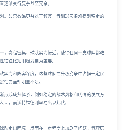
置逐渐变得复杂甚至冗余。
划。如果教练更替过于频繁，青训球员很难得到稳定的
一，赛程密集、球队实力接近，使得任何一支球队都难
性往往比短期爆发更为重要。
政实力和阵容深度，这些球队在升级竞争中占据一定优
定性方面却明显不足。
渐形成成熟体系，例如稳定的战术风格和明确的发展方
表现，而沃特福德则容易出现起伏。
球队走出困境，反而在一定程度上加剧了问题。管理层