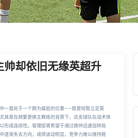
主帅却依旧无缘英超升
中一直处于一个颇为尴尬的位置——既曾短暂立足英
尤其是在频繁更换主教练的背景下，这支球队在战术体
以形成连续性。管理层寄希望于通过换帅迅速扭转局
中逐渐失去方向，成绩波动明显，竞争力难以维持稳