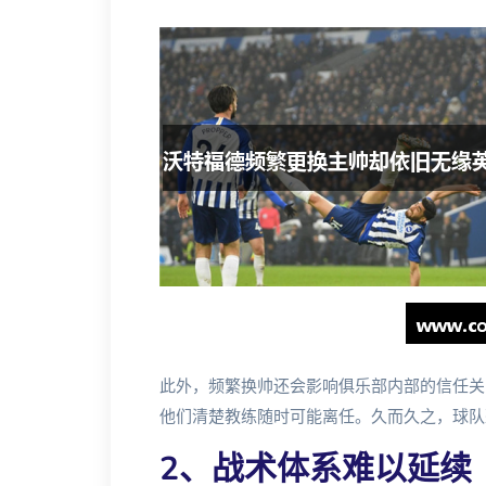
此外，频繁换帅还会影响俱乐部内部的信任关
他们清楚教练随时可能离任。久而久之，球队
2、战术体系难以延续