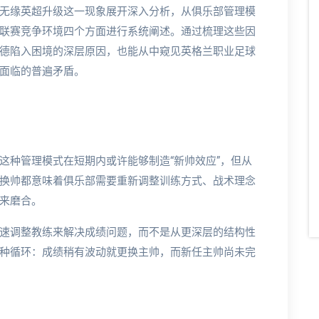
无缘英超升级这一现象展开深入分析，从俱乐部管理模
联赛竞争环境四个方面进行系统阐述。通过梳理这些因
德陷入困境的深层原因，也能从中窥见英格兰职业足球
面临的普遍矛盾。
这种管理模式在短期内或许能够制造“新帅效应”，但从
换帅都意味着俱乐部需要重新调整训练方式、战术理念
来磨合。
速调整教练来解决成绩问题，而不是从更深层的结构性
种循环：成绩稍有波动就更换主帅，而新任主帅尚未完