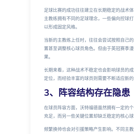
足球比赛的成功往往建立在长期稳定的战术体
主教练拥有不同的足球理念，一些偏向控球打
以形成固定风格。
当新的主教练上任时，往往会尝试按照自己的
置甚至调整核心球员角色。但由于英冠赛季漫
果。
长期来看，这种战术不稳定也会影响球员的成
定位，而经验丰富的球员则需要不断适应新的
3、阵容结构存在隐患
在球员阵容方面，沃特福德虽然拥有一定的个
充足，而另一些关键位置却缺乏稳定的核心球
频繁换帅也会对引援策略产生影响。不同主教