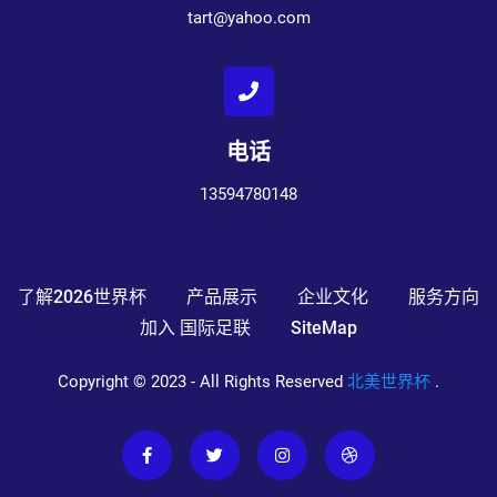
tart@yahoo.com
电话
13594780148
了解2026世界杯
产品展示
企业文化
服务方向
加入 国际足联
SiteMap
Copyright © 2023 - All Rights Reserved
北美世界杯
.