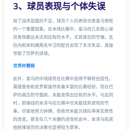
3、球员表现与个体失误
除了战术层面的不足，球员个人的表现也是皇马惨败
的一个重要因素。在本场比赛中，皇马的几名核心球
员表现都远未达到应有的水平。尤其是在防守端，瓦
拉内和米利唐两名中卫的配合出现了多次失误，直接
导致了巴萨的进球。
世界杯赛程
此外，皇马的中场球员在比赛中显得不够有创造性。
莫德里奇和克罗斯虽然有着丰富的比赛经验，但在巴
萨的高压防守面前，未能发挥出应有的水平。与此同
时，前锋线的本泽马在比赛中也未能找到进攻的节
奏，尽管他努力拼搏，但依然未能为球队带来实质性
的改变。甚至在几个关键的进攻机会中，本泽马和其
他前锋球员的决策也显得较为草率。