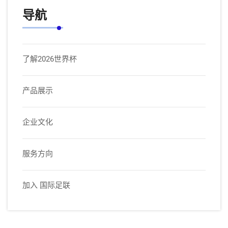
导航
了解2026世界杯
产品展示
企业文化
服务方向
加入 国际足联