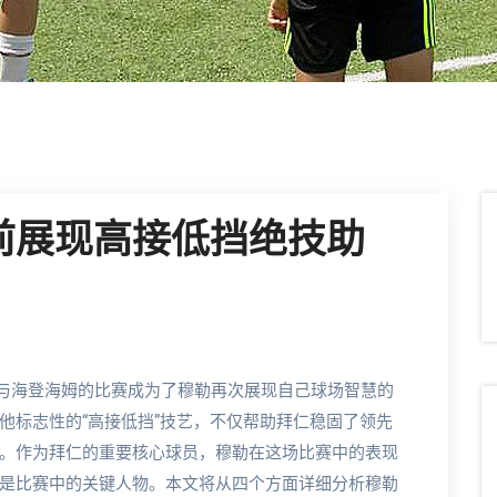
前展现高接低挡绝技助
尼黑与海登海姆的比赛成为了穆勒再次展现自己球场智慧的
他标志性的“高接低挡”技艺，不仅帮助拜仁稳固了领先
。作为拜仁的重要核心球员，穆勒在这场比赛中的表现
是比赛中的关键人物。本文将从四个方面详细分析穆勒