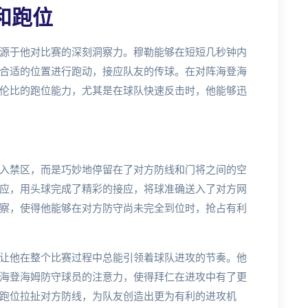
和跑位
源于他对比赛的深刻洞察力。穆勒能够在短短几秒钟内
合适的位置进行跑动，接应队友的传球。在对阵海登海
伦比的跑位能力，尤其是在球队快速反击时，他能够迅
入禁区，而是巧妙地停留在了对方防线和门将之间的空
应，用头球完成了精彩的接应，将球准确送入了对方网
察，使得他能够在对方防守尚未完全到位时，抢占有利
让他在整个比赛过程中总能引领着球队进攻的节奏。他
海登海姆防守球员的注意力，使得拜仁在进攻中有了更
跑位拉扯对方防线，为队友创造出更为有利的进攻机