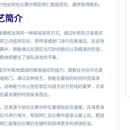
探讨他如何在比赛中帮助拜仁稳固领先，最终取得胜利。
艺简介
逐渐磨练出来的一种高效进攻方式。通过利用自己身高优
将之间找到空间，将传球或射门进行完美接应。在这场
赛中，穆勒通过在禁区内巧妙的跑位以及精准的控球，
稳地把握住了球队进攻的节奏。
完成空中和地面球的精准接应的技巧。穆勒在对抗中总是
或射门。通过这种技艺，他能在最短的时间内完成进
。这种能力也让他在禁区内成为对方防线的噩梦，尤其
在最关键的时刻挺身而出。
，还来源于他在比赛中的位置感和反应速度。在海登海
区内进行得分，帮助拜仁在比赛中逐渐占据上风，稳固
拜仁能够在比赛的关键时刻获得更多的进球机会。