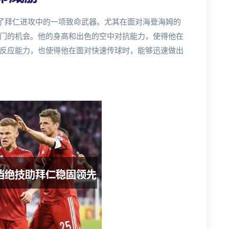
为了拜仁进攻中的一项致命武器。尤其在面对海登海姆的
门的机会。他的身高和出色的空中对抗能力，使得他在
反应能力，也使得他在面对快速传球时，能够迅速做出