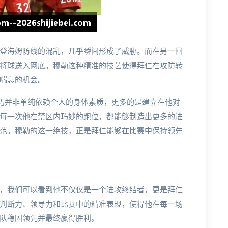
登海姆防线的混乱，几乎瞬间形成了威胁。而在另一回
将球送入网底。穆勒这种精准的技艺使得拜仁在攻防转
喘息的机会。
技巧并非单纯依赖个人的身体素质，更多的是建立在他对
每一次他在禁区内巧妙的跑位，都能够制造出更多的进
范。穆勒的这一绝技，正是拜仁能够在比赛中保持领先
，我们可以看到他不仅仅是一个进攻终结者，更是拜仁
判断力、领导力和比赛中的精准表现，使得他在每一场
队稳固领先并最终赢得胜利。