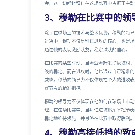
会，这一切都让拜仁在这场比赛中占据了主动
3、穆勒在比赛中的领
除了在球场上的技术与战术优势，穆勒的领导
对决中，穆勒不仅是拜仁进攻的核心，也是场
通过他的表现激励队友，稳定球队的信心。
在比赛的某些时刻，当海登海姆发动反攻时，
线的稳定。而在进攻时，他也通过自己精准的
威胁。穆勒的领导力不仅体现在个人的进攻表
赛节奏的精准把控。
穆勒的领导力不仅体现在他如何在球场上带动
理。在这场比赛中，当拜仁进攻逐渐掌控节奏
稳定地维持领先，并最终在比赛中取得胜利。
4、穆勒高接低挡的致