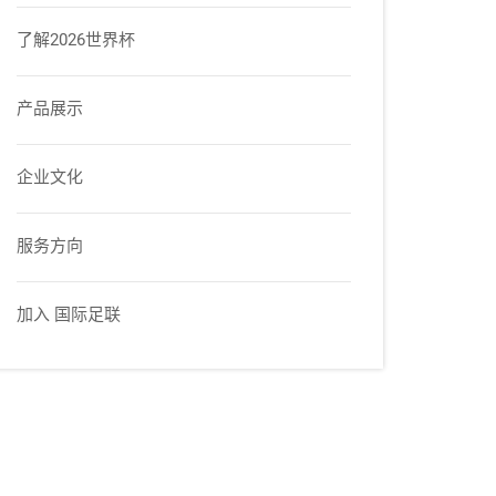
了解2026世界杯
产品展示
企业文化
服务方向
加入 国际足联