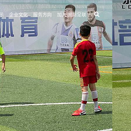
示
企业文化
服务方向
加入 国际足联