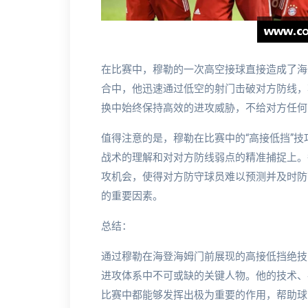
在比赛中，穆勒的一次高空接球直接造成了海
合中，他迅速通过低空的射门击破对方防线，
换中始终保持高效的进攻威胁，不给对方任何
值得注意的是，穆勒在比赛中的“高接低挡”
战术的理解和对对方防线弱点的精准捕捉上。
攻机会，使得对方防守球员难以预测并及时防
的重要因素。
总结：
通过穆勒在海登海姆门前展现的高接低挡绝技
进攻体系中不可或缺的关键人物。他的技术、
比赛中都能够发挥出极为重要的作用，帮助球