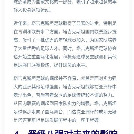
球逐渐成为国家文化的一部分，吸引了越来越多的年
轻人投身这项运动。
近年来，塔吉克斯坦足球取得了显著的进步，特别是
在青训和联赛水平方面。塔吉克斯坦国内联赛逐步提
高，吸引了一批优秀的年轻球员加入，为国家队培养
了大量优秀的足球人才。同时，塔吉克斯坦足球协会
也开始注重国际化发展，积极派遣球员去欧洲和其他
足球强国联赛锻炼，提升球员的水平。
塔吉克斯坦足球的崛起并不容易，尤其是面对实力强
大的亚洲其他足球强国，塔吉克斯坦能够在亚洲杯中
表现出色，背后有着深厚的足球传统和不懈的努力。
从国内联赛的崛起到国家队实力的增强，塔吉克斯坦
足球逐步走向了国际舞台，而这次亚洲杯的成功无疑
是塔吉克斯坦足球发展历程中的一座里程碑。