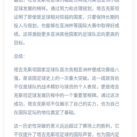
最后，塔吉克斯坦足球的崛起也将成为其他亚洲小国
足球发展的榜样。通过努力和合理规划，塔吉克斯坦
证明了即使是足球相对较弱的国家，只要保持长期的
投入与规划，也能够在亚洲杯等国际大赛中取得好成
绩。这将激励更多亚洲其他国家的足球队迈向更高的
目标。
总结：
塔吉克斯坦国家足球队首次亮相亚洲杯便成功晋级八
强，是该国足球史上的一次重大突破。这一成就背后
不仅是球队的战术精妙与球员的个人表现，更是塔吉
克斯坦足球发展历程中的一个重要里程碑。通过这次
成功，塔吉克斯坦不仅展示了自己的实力，也为自己
在国际足坛的地位奠定了基础。
这一历史性突破的意义远远超过了赛场上的胜利，它
不仅提升了塔吉克斯坦足球的国际声誉，也为国内足