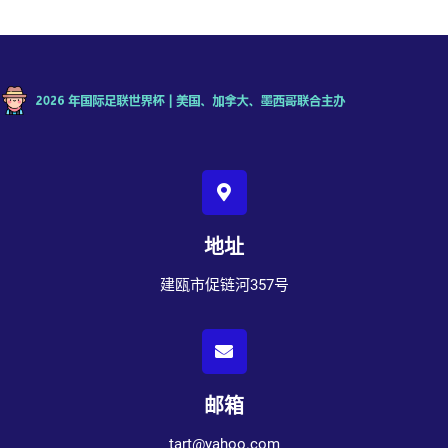
地址
建瓯市促链河357号
邮箱
tart@yahoo.com