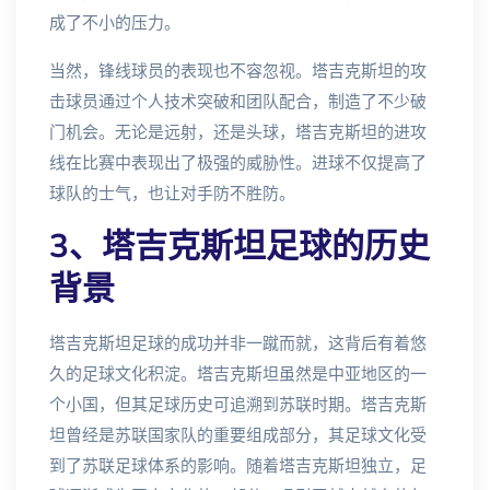
成了不小的压力。
当然，锋线球员的表现也不容忽视。塔吉克斯坦的攻
击球员通过个人技术突破和团队配合，制造了不少破
门机会。无论是远射，还是头球，塔吉克斯坦的进攻
线在比赛中表现出了极强的威胁性。进球不仅提高了
球队的士气，也让对手防不胜防。
3、塔吉克斯坦足球的历史
背景
塔吉克斯坦足球的成功并非一蹴而就，这背后有着悠
久的足球文化积淀。塔吉克斯坦虽然是中亚地区的一
个小国，但其足球历史可追溯到苏联时期。塔吉克斯
坦曾经是苏联国家队的重要组成部分，其足球文化受
到了苏联足球体系的影响。随着塔吉克斯坦独立，足