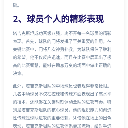
础。
2、球员个人的精彩表现
塔吉克斯坦成功晋级八强，离不开每一名球员的精彩
表现。首先，球队的门将发挥了至关重要的作用。在
关键比赛中，门将几次神勇扑救，为球队保住了胜利
的希望。他不仅反应迅速，而且在比赛中展现出了极
高的比赛智慧，能够在瞬息万变的场面中做出正确的
决策。
此外，塔吉克斯坦队的中场球员也表现得非常抢眼。
几名中场球员不仅在控球和传球方面表现出了高水平
的技术，还能够在关键时刻调动全队的进攻节奏。特
别是塔吉克斯坦队的核心球员，他的组织能力和创造
性传球是球队进攻的重要依赖。凭借他在场上的出色
表现，塔吉克斯坦队的进攻体系更加流畅，给对手造