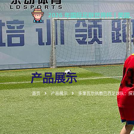
产品展示
首页
产品展示
多里瓦尔执教巴西足球队：探