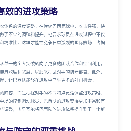
高效的进攻策略
攻体系的深度调整。在传统巴西足球中，攻击性强、快
做了不少的调整和提升。他要求球员在进攻过程中不仅
和精准性，这样才能在竞争日益激烈的国际赛场上占据
从单一的个人突破转向了更多的团队合作和空间利用。
更具深度和宽度，以此来打乱对手的防守部署。此外，
握，让巴西队能够在进攻中产生更多的射门机会。
的阵容，而是根据对手的不同特点灵活调整进攻策略。
中场的控制调动球员，巴西队的进攻变得更加丰富和有
些调整，多里瓦尔将巴西队的进攻体系提升到了一个新