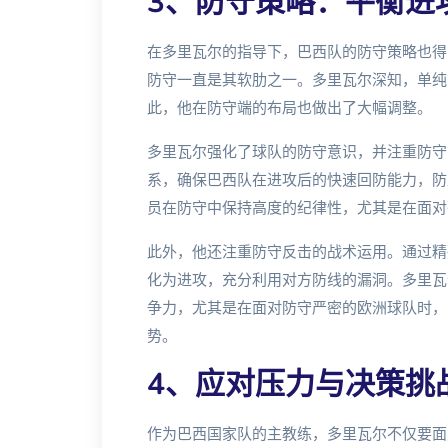
3、防守策略：平衡进
在多里瓦尔的指导下，巴西队的防守策略也得
防守一直是其软肋之一。多里瓦尔深知，单纯
此，他在防守端的布局也做出了大幅调整。
多里瓦尔强化了球队的防守意识，并注重防守
系，确保巴西队在进攻后的快速回防能力，防
员在防守中保持高度的纪律性，尤其是在面对
此外，他还注重防守反击的战术运用。通过精
化为进攻，充分利用对方防线的漏洞。多里瓦
争力，尤其是在面对防守严密的欧洲球队时，
势。
4、应对压力与决策挑
作为巴西国家队的主教练，多里瓦尔不仅要面