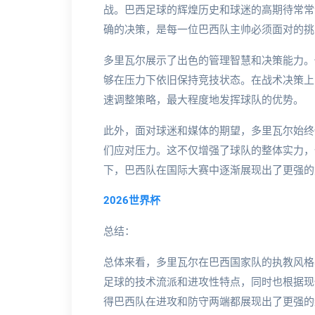
战。巴西足球的辉煌历史和球迷的高期待常常
确的决策，是每一位巴西队主帅必须面对的挑
多里瓦尔展示了出色的管理智慧和决策能力。
够在压力下依旧保持竞技状态。在战术决策上
速调整策略，最大程度地发挥球队的优势。
此外，面对球迷和媒体的期望，多里瓦尔始终
们应对压力。这不仅增强了球队的整体实力，
下，巴西队在国际大赛中逐渐展现出了更强的
2026世界杯
总结：
总体来看，多里瓦尔在巴西国家队的执教风格
足球的技术流派和进攻性特点，同时也根据现
得巴西队在进攻和防守两端都展现出了更强的