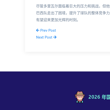
尽管多里瓦尔面临着巨大的压力和挑战，但他
巴西队走出了困境，提升了球队的整体竞争力
有望迎来更加光辉的时刻。
Prev Post
Next Post