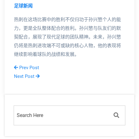
足球新闻
热刺在这场比赛中的胜利不仅归功于孙兴慜个人的能
力，更是全队整体配合的胜利。孙兴慜与队友们的默
契配合，展现了现代足球的团队精神。未来，孙兴慜
仍将是热刺进攻端不可或缺的核心人物，他的表现将
继续影响着球队的战绩和发展。
Prev Post
Next Post