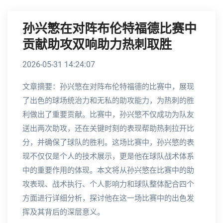
孙兴慜在对阵布伦特福德比赛中
贡献助攻双响助力热刺取胜
2026-05-31 14:24:07
文章摘要：孙兴慜在对阵布伦特福德的比赛中，展现
了出色的球场统治力和无私的助攻能力，为热刺的胜
利做出了重要贡献。比赛中，孙兴慜不仅成功为队友
送出两次助攻，还在关键时刻的表现帮助热刺拉开比
分，并确保了球队的胜利。这场比赛中，孙兴慜的表
现不仅仅是个人的技术展示，更是他在球队战术体系
中的重要作用的体现。本文将从孙兴慜在比赛中的助
攻表现、战术执行、个人影响力和球队整体配合四个
方面进行详细分析，探讨他在这一场比赛中的出色发
挥及其背后的深层意义。