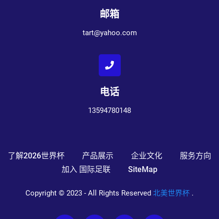
邮箱
tart@yahoo.com
电话
13594780148
了解2026世界杯
产品展示
企业文化
服务方向
加入 国际足联
SiteMap
Copyright © 2023 - All Rights Reserved
北美世界杯
.