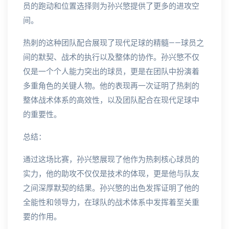
员的跑动和位置选择则为孙兴慜提供了更多的进攻空
间。
热刺的这种团队配合展现了现代足球的精髓——球员之
间的默契、战术的执行以及整体的协作。孙兴慜不仅
仅是一个个人能力突出的球员，更是在团队中扮演着
多重角色的关键人物。他的表现再一次证明了热刺的
整体战术体系的高效性，以及团队配合在现代足球中
的重要性。
总结：
通过这场比赛，孙兴慜展现了他作为热刺核心球员的
实力，他的助攻不仅仅是技术的体现，更是他与队友
之间深厚默契的结果。孙兴慜的出色发挥证明了他的
全能性和领导力，在球队的战术体系中发挥着至关重
要的作用。