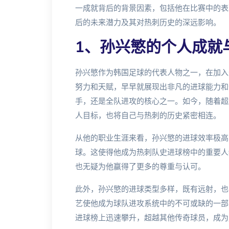
一成就背后的背景因素，包括他在比赛中的表
后的未来潜力及其对热刺历史的深远影响。
1、孙兴慜的个人成就
孙兴慜作为韩国足球的代表人物之一，在加入
努力和天赋，早早就展现出非凡的进球能力和
手，还是全队进攻的核心之一。如今，随着超
人目标，也将自己与热刺的历史紧密相连。
从他的职业生涯来看，孙兴慜的进球效率极高
球。这使得他成为热刺队史进球榜中的重要人
也无疑为他赢得了更多的尊重与认可。
此外，孙兴慜的进球类型多样，既有远射，也
艺使他成为球队进攻系统中的不可或缺的一部
进球榜上迅速攀升，超越其他传奇球员，成为