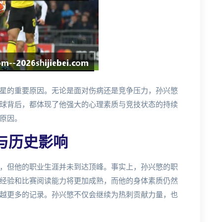
星的重要原因。无论是面对伤病还是竞争压力，孙兴慜
球背后，都体现了他强大的心理素质与竞技状态的持续
原因。
与历史影响
，但他的职业生涯并未到达顶峰。事实上，孙兴慜的职
经验和比赛阅读能力将更加成熟，而他的身体素质仍然
越更多的记录。孙兴慜不仅会继续为热刺贡献力量，也