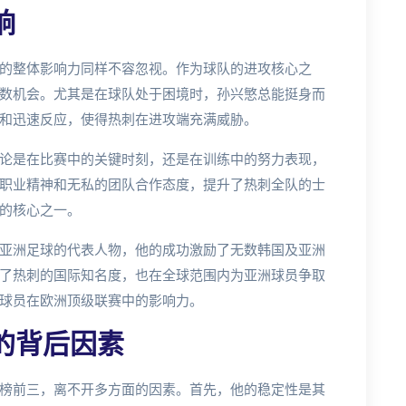
响
的整体影响力同样不容忽视。作为球队的进攻核心之
数机会。尤其是在球队处于困境时，孙兴慜总能挺身而
和迅速反应，使得热刺在进攻端充满威胁。
论是在比赛中的关键时刻，还是在训练中的努力表现，
职业精神和无私的团队合作态度，提升了热刺全队的士
的核心之一。
亚洲足球的代表人物，他的成功激励了无数韩国及亚洲
了热刺的国际知名度，也在全球范围内为亚洲球员争取
球员在欧洲顶级联赛中的影响力。
的背后因素
榜前三，离不开多方面的因素。首先，他的稳定性是其