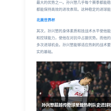
最大的优势之一。孙兴慜几乎每个赛季都能稳
都能保持高效的进攻表现。这种稳定的进球能
北美世界杯
其次，孙兴慜的身体素质和技战术水平使他能
和控球能力，使他在对抗中占据优势。而他的
多次进球机会。孙兴慜能够适应热刺的战术要
实的基础。