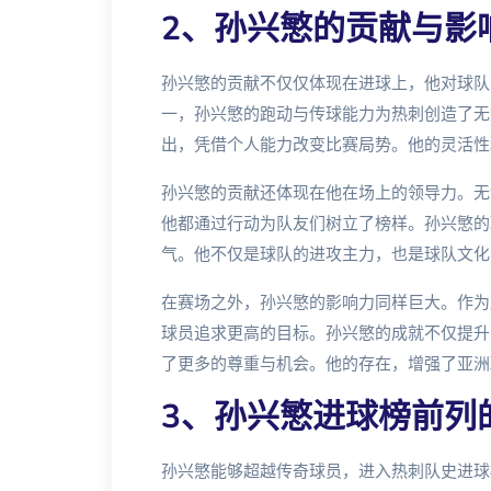
2、孙兴慜的贡献与影
孙兴慜的贡献不仅仅体现在进球上，他对球队
一，孙兴慜的跑动与传球能力为热刺创造了无
出，凭借个人能力改变比赛局势。他的灵活性
孙兴慜的贡献还体现在他在场上的领导力。无
他都通过行动为队友们树立了榜样。孙兴慜的
气。他不仅是球队的进攻主力，也是球队文化
在赛场之外，孙兴慜的影响力同样巨大。作为
球员追求更高的目标。孙兴慜的成就不仅提升
了更多的尊重与机会。他的存在，增强了亚洲
3、孙兴慜进球榜前列
孙兴慜能够超越传奇球员，进入热刺队史进球