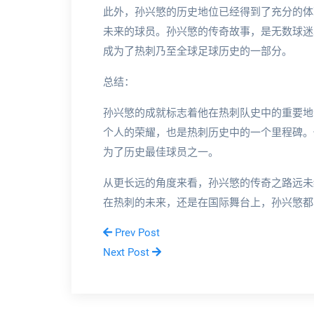
此外，孙兴慜的历史地位已经得到了充分的体
未来的球员。孙兴慜的传奇故事，是无数球迷
成为了热刺乃至全球足球历史的一部分。
总结：
孙兴慜的成就标志着他在热刺队史中的重要地
个人的荣耀，也是热刺历史中的一个里程碑。
为了历史最佳球员之一。
从更长远的角度来看，孙兴慜的传奇之路远未
在热刺的未来，还是在国际舞台上，孙兴慜都
Prev Post
Next Post