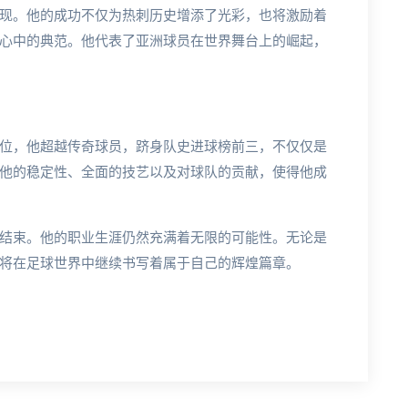
现。他的成功不仅为热刺历史增添了光彩，也将激励着
心中的典范。他代表了亚洲球员在世界舞台上的崛起，
位，他超越传奇球员，跻身队史进球榜前三，不仅仅是
他的稳定性、全面的技艺以及对球队的贡献，使得他成
结束。他的职业生涯仍然充满着无限的可能性。无论是
将在足球世界中继续书写着属于自己的辉煌篇章。