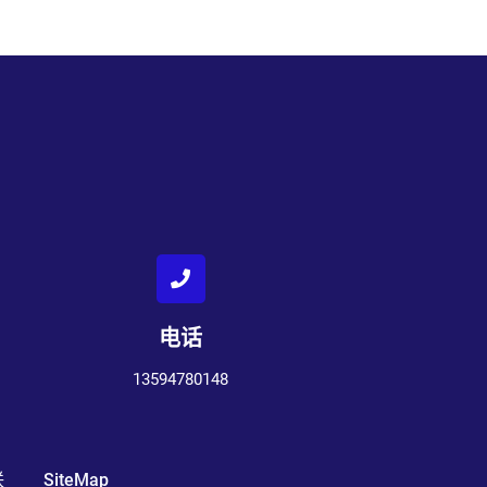
电话
13594780148
联
SiteMap