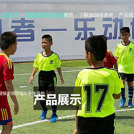
首页
了解2026世界杯
产品展
键解析揭示强队争锋真相