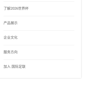
了解2026世界杯
产品展示
企业文化
服务方向
加入 国际足联