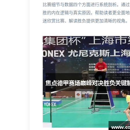
比赛细节与数据四个方面进行系统剖析。通过
胜的内在逻辑与真实原因，帮助读者更全面地
迷欣赏比赛、解读胜负提供更加清晰的视角。