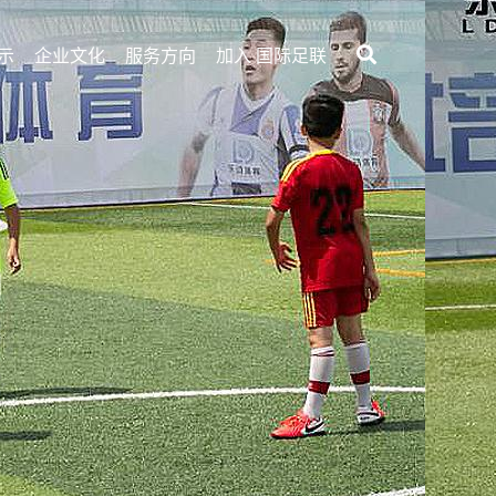
示
企业文化
服务方向
加入 国际足联