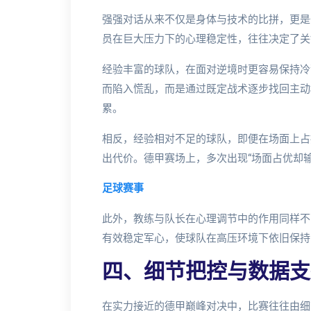
强强对话从来不仅是身体与技术的比拼，更是
员在巨大压力下的心理稳定性，往往决定了关
经验丰富的球队，在面对逆境时更容易保持冷
而陷入慌乱，而是通过既定战术逐步找回主动
累。
相反，经验相对不足的球队，即便在场面上占
出代价。德甲赛场上，多次出现“场面占优却
足球赛事
此外，教练与队长在心理调节中的作用同样不
有效稳定军心，使球队在高压环境下依旧保持
四、细节把控与数据支
在实力接近的德甲巅峰对决中，比赛往往由细