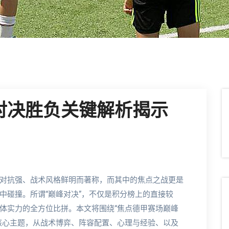
对决胜负关键解析揭示
对抗强、战术风格鲜明而著称，而其中的焦点之战更是
中碰撞。所谓“巅峰对决”，不仅是积分榜上的直接较
体实力的全方位比拼。本文将围绕“焦点德甲赛场巅峰
核心主题，从战术博弈、阵容配置、心理与经验、以及