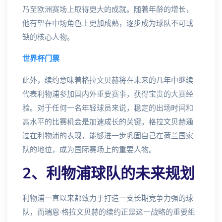
乃至欧洲赛场上取得更大的成就。随着年龄的增长，
他有望在中场角色上更加成熟，逐步成为球队不可或
缺的核心人物。
世界杯门票
此外，续约意味着格拉文贝赫将在未来的几年中继续
代表利物浦参加国内外重要赛事，获得宝贵的大赛经
验。对于任何一名年轻球员来说，稳定的出场时间和
高水平的比赛机会是加速成长的关键。格拉文贝赫通
过在利物浦的表现，能够进一步巩固自己在荷兰国家
队的地位，成为国际赛场上的重要人物。
2、利物浦球队的未来规划
利物浦一直以来都致力于打造一支长期竞争力强的球
队，而瑞恩·格拉文贝赫的续约正是这一战略的重要组