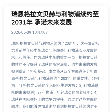
瑞恩格拉文贝赫与利物浦续约至
2031年 承诺未来发展
2026-06-09 10:47:07
瑞恩·格拉文贝赫与利物浦续约至2031年，这一决定标
志着荷兰年轻中场球员与英超豪门利物浦长期发展的
承诺和信任。作为球队中场的重要一员，格拉文贝赫
的续约不仅提升了球队的阵容深度，也为未来的发展
规划奠定了坚实基础。本文将从四个方面详细分析瑞
恩·格拉文贝赫与利物浦续约至2031年的重要性，分别
为：1) 格拉文贝赫的个人职业生涯发展；2) 利物浦球
队的未来规划；3) 利物浦与年轻球员的培养策略；4)
球队在国际赛场上的竞争力提升。通过对这些方面的
阐述，我们能够更加清晰地看到格拉文贝赫续约对于