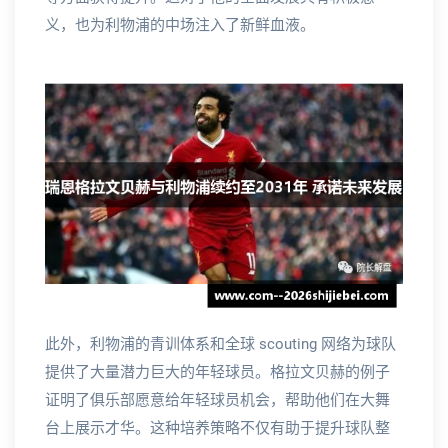
义，也为利物浦的中场注入了新鲜血液。
此外，利物浦的青训体系和全球 scouting 网络为球队
提供了大量潜力巨大的年轻球员。格拉文贝赫的例子
证明了俱乐部愿意给年轻球员机会，帮助他们在大舞
台上展示才华。这种培养策略不仅有助于提升球队整