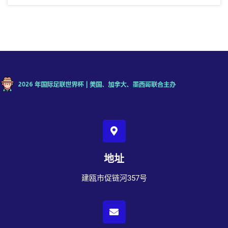
地址
建瓯市促链河357号