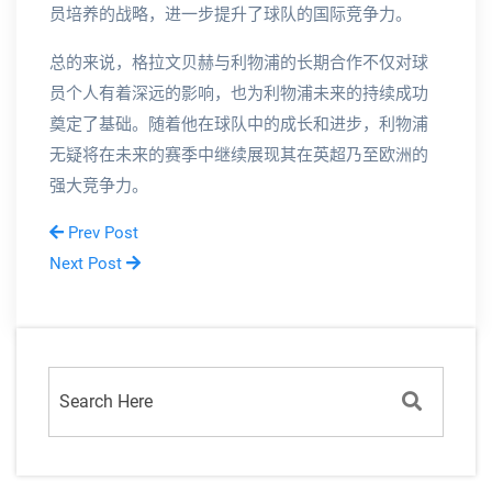
员培养的战略，进一步提升了球队的国际竞争力。
总的来说，格拉文贝赫与利物浦的长期合作不仅对球
员个人有着深远的影响，也为利物浦未来的持续成功
奠定了基础。随着他在球队中的成长和进步，利物浦
无疑将在未来的赛季中继续展现其在英超乃至欧洲的
强大竞争力。
Prev Post
Next Post