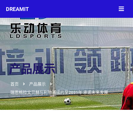
产品展示
首页
产品展示
瑞恩格拉文贝赫与利物浦续约至2031年 承诺未来发展